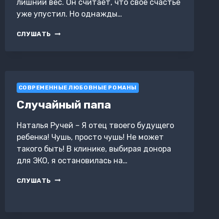
лишний вес. Он считает, что свое счастье
уже упустил. Но однажды…
МИНУС
СЛУШАТЬ
ДВАДЦАТЬ
ДЛЯ
СЧАСТЬЯ
СОВРЕМЕННЫЕ ЛЮБОВНЫЕ РОМАНЫ
Случайный папа
Наталья Ручей – Я отец твоего будущего
ребенка! Чушь, просто чушь! Не может
такого быть! В клинике, выбирая донора
для ЭКО, я остановилась на…
СЛУЧАЙНЫЙ
СЛУШАТЬ
ПАПА