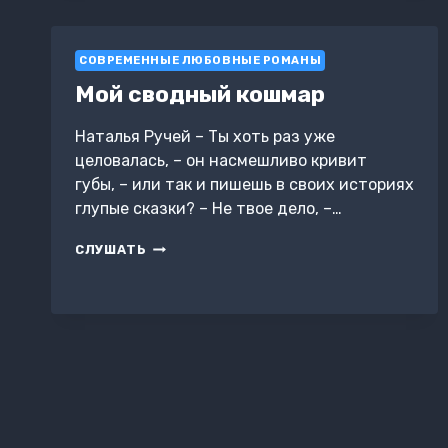
НА
ТРОИХ.
ТОМ
СОВРЕМЕННЫЕ ЛЮБОВНЫЕ РОМАНЫ
2
Мой сводный кошмар
Наталья Ручей – Ты хоть раз уже
целовалась, – он насмешливо кривит
губы, – или так и пишешь в своих историях
глупые сказки? – Не твое дело, –…
МОЙ
СЛУШАТЬ
СВОДНЫЙ
КОШМАР