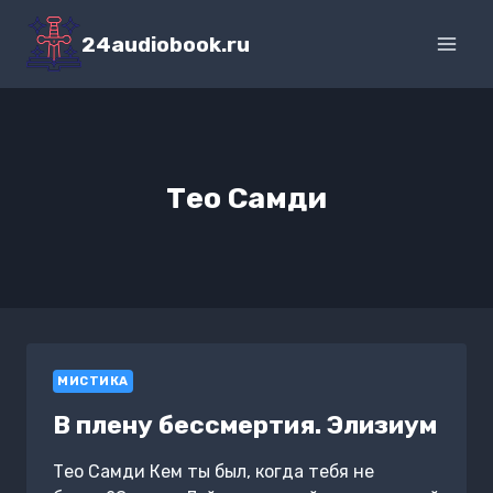
Перейти
к
24audiobook.ru
содержимому
Тео Самди
МИСТИКА
В плену бессмертия. Элизиум
Тео Самди Кем ты был, когда тебя не