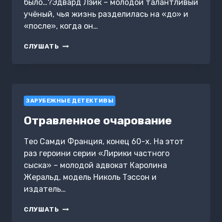
было…?Эдвард Лэйк – молодой талантливый
учёный, чья жизнь разделилась на «до» и
«после», когда он…
В
СЛУШАТЬ
ПЛЕНУ
БЕССМЕРТИЯ.
ЭЛИЗИУМ
ЗАРУБЕЖНЫЕ ДЕТЕКТИВЫ
Отравленное очарование
Тео Самди Франция, конец 60-х. На этот
раз героини серии «Лирики частного
сыска» – молодой адвокат Каролина
Жеральд, модель Николь Тэссон и
издатель…
ОТРАВЛЕННОЕ
СЛУШАТЬ
ОЧАРОВАНИЕ