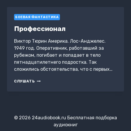
СРЕДИ
СВОИХ.
СВОЙ
БОЕВАЯ ФАНТАСТИКА
СРЕДИ
ЧУЖИХ.
Профессионал
АНГЕЛ
С
ЖЕЛЕЗНЫМИ
Виктор Тюрин Америка. Лос-Анджелес.
КРЫЛЬЯМИ.
1949 год. Оперативник, работавший за
ЦЕПНОЙ
рубежом, погибает и попадает в тело
ПЁС
пятнадцатилетнего подростка. Так
САМОДЕРЖАВИЯ
сложились обстоятельства, что с первых…
ПРОФЕССИОНАЛ
СЛУШАТЬ
© 2026 24audiobook.ru Бесплатная подборка
аудиокниг