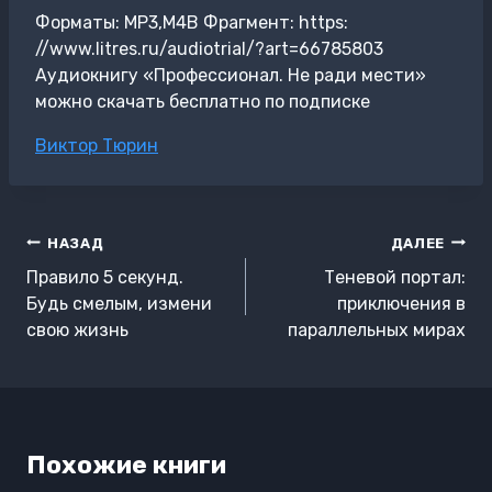
Форматы: MP3,M4B Фрагмент: https:
//www.litres.ru/audiotrial/?art=66785803
Аудиокнигу «Профессионал. Не ради мести»
можно скачать бесплатно по подписке
Метки
Виктор Тюрин
записи:
Навигация
НАЗАД
ДАЛЕЕ
по
Правило 5 секунд.
Теневой портал:
записям
Будь смелым, измени
приключения в
свою жизнь
параллельных мирах
Похожие книги