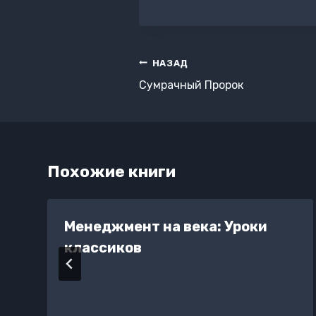
записи:
Навигация
НАЗАД
по
Сумрачный Пророк
записям
Похожие книги
Менеджмент на века: Уроки
классиков