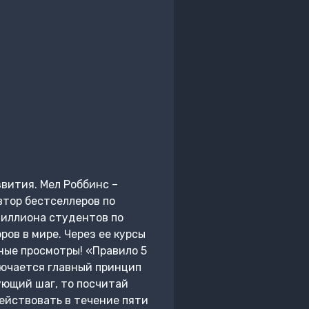
вития. Мел Роббинс –
втор бестселлеров по
миллиона студентов по
ов в мире. Через ее курсы
ные просмотры! «Правило 5
лючается главный принцип
ующий шаг, то посчитай
 действовать в течение пяти