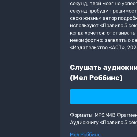
секунд, твой мозг не успе
секунд пробудит решимость
свою жизнь» автор подробн
используют «Правило 5 сек
когда хочется; отстаивать 
некомфортно; заявлять о с
«Издательство «АСТ», 202
Слушать аудиокни
(Мел Роббинс)
Форматы: MP3,M4B Фрагмент:
Аудиокнигу «Правило 5 сек
Метки
Мел Роббинс