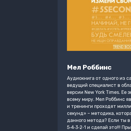
Мел Роббинс
Аудиокнига от одного из с
ведущий специалист в обла
версии New York Times. Ее
всему миру. Мел Роббинс я
и тренинги проходят милли
секунд» – методика, котор
данного метода? Если ты в
5‑4‑3‑2‑1 и сделай это!!! 