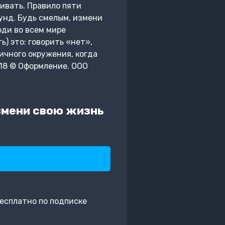
ливать. Правило пяти
кунд. Будь смелым, измени
юди во всем мире
) это: говорить «нет»,
сичного окружения, когда
018 © Оформление. ООО
змени свою жизнь
есплатно по подписке