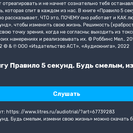
ет отреагировать и не начнет сознательно тебя останав
, которая спит в каждом из нас. В книге «Правило 5 се
о рассказывает, ЧТО это, ПОЧЕМУ оно работает и КАК л
унд», чтобы изменить свою жизнь. Решимость (храбрость
свою точку зрения, когда не согласны; выходить из ток
воих намерениях и реализовывать их. © Роббинс Мел., 2
2 © & ℗ ООО «Издательство АСТ», «Аудиокнига», 2022
гу Правило 5 секунд. Будь смелым, и
Слушать
 https: //www.litres.ru/audiotrial/?art=67739283
унд. Будь смелым, измени свою жизнь» можно скачать б