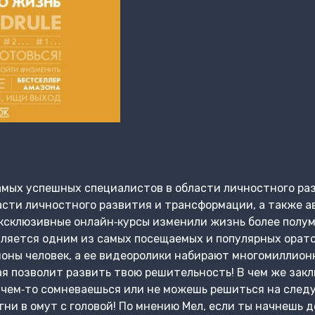
амых успешных специалистов в области личностного раз
сти личностного развития и трансформации, а также а
 эксклюзивные онлайн‑курсы изменили жизнь более полу
вляется одним из самых посещаемых и популярных оратор
оны человек, а ее видеоролики набирают многомиллион
ая позволит развить твою решительность! В чем же зак
 чем‑то сомневаешься или не можешь решиться на след
Прыгни в омут с головой! По мнению Мел, если ты начнешь