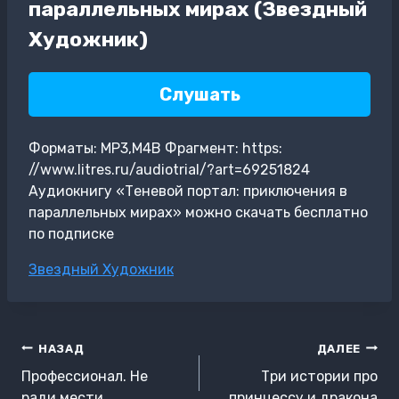
параллельных мирах (Звездный
Художник)
Слушать
Форматы: MP3,M4B Фрагмент: https:
//www.litres.ru/audiotrial/?art=69251824
Аудиокнигу «Теневой портал: приключения в
параллельных мирах» можно скачать бесплатно
по подписке
Метки
Звездный Художник
записи:
Навигация
НАЗАД
ДАЛЕЕ
по
Профессионал. Не
Три истории про
ради мести
принцессу и дракона