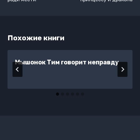
записям
Похожие книги
Мышонок Тим говорит неправду