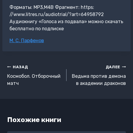
Форматы: MP3,M4B Фрагмент: https:
//www.litres.ru/audiotrial/?art=64958792
Аудиокнигу «Голоса из подвала» можно скачать
бесплатно по подписке
Метки
М. С. Парфенов
записи:
Навигация
НАЗАД
ДАЛЕЕ
по
Космобол. Отборочный
Ведьма против демона
записям
матч
в академии драконов
Похожие книги