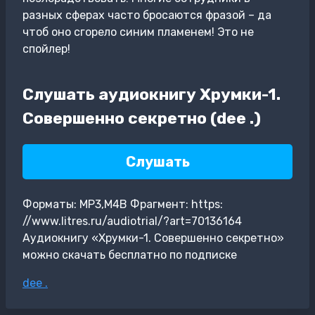
разных сферах часто бросаются фразой – да
чтоб оно сгорело синим пламенем! Это не
спойлер!
Слушать аудиокнигу Хрумки-1.
Совершенно секретно (dee .)
Слушать
Форматы: MP3,M4B Фрагмент: https:
//www.litres.ru/audiotrial/?art=70136164
Аудиокнигу «Хрумки-1. Совершенно секретно»
можно скачать бесплатно по подписке
Метки
dee .
записи: