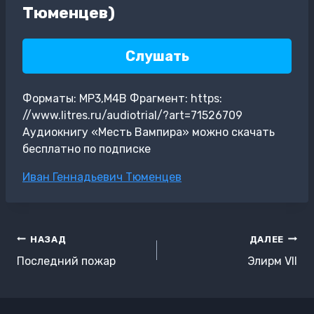
Тюменцев)
Слушать
Форматы: MP3,M4B Фрагмент: https:
//www.litres.ru/audiotrial/?art=71526709
Аудиокнигу «Месть Вампира» можно скачать
бесплатно по подписке
Метки
Иван Геннадьевич Тюменцев
записи:
Навигация
НАЗАД
ДАЛЕЕ
по
Последний пожар
Элирм VII
записям