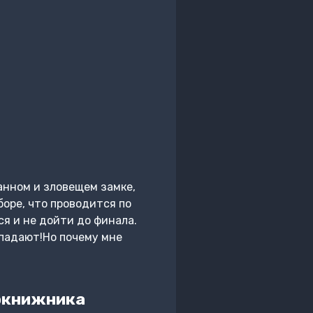
анном и зловещем замке,
боре, что проводится по
я и не дойти до финала.
впадают!Но почему мне
окнижника