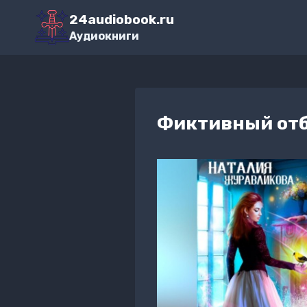
Перейти
24audiobook.ru
к
Аудиокниги
содержимому
Фиктивный отб