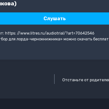
кова)
Слушать
 https: //www.litres.ru/audiotrial/?art=70642546
бор для лорда-чернокнижника» можно скачать бесплат
Отстаньте от родителей