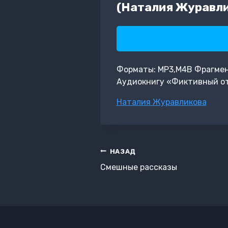
(Наталия Журавли
Форматы: MP3,M4B Фрагмент:
Аудиокнигу «Фиктивный от
Метки
Наталия Журавликова
записи:
Навигация
НАЗАД
по
Смешные рассказы
записям