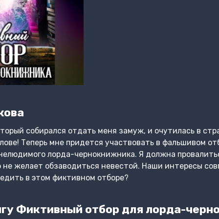
кова
оторый собирался отдать меня замуж, и очутилась в стр
олове! Теперь мне придется участвовать в фальшивом от
 нелюдимого лорда-чернокнижника. Я должна провалитьс
о не желает обзаводиться невестой. Наши интересы со
бедить в этом фиктивном отборе?
гу Фиктивный отбор для лорда-черн