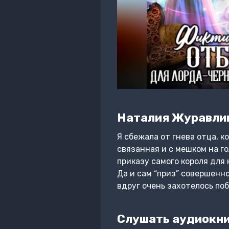
Наталия Журавли
Я сбежала от гнева отца, к
связанная и с мешком на г
приказу самого короля для
Да и сам “приз” совершенн
вдруг очень захотелось по
Слушать аудиокни