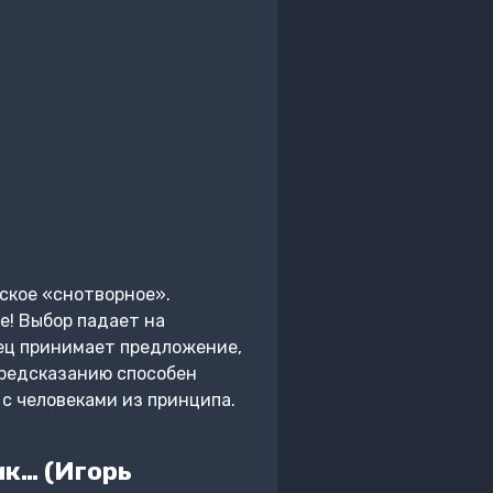
ское «снотворное».
е! Выбор падает на
бец принимает предложение,
 предсказанию способен
с человеками из принципа.
к… (Игорь