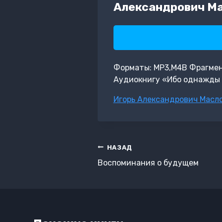
Александрович М
Форматы: MP3,M4B Фрагмент:
Аудиокнигу «Ибо однажды 
Метки
Игорь Александрович Масл
записи:
Навигация
НАЗАД
по
Воспоминания о будущем
записям