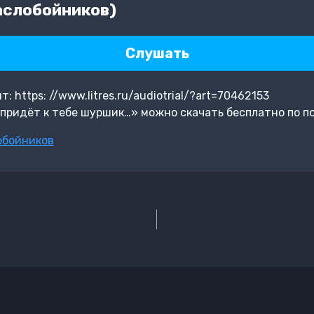
аслобойников)
Слушать
 https: //www.litres.ru/audiotrial/?art=70462153
придёт к тебе шуршик…» можно скачать бесплатно по п
обойников