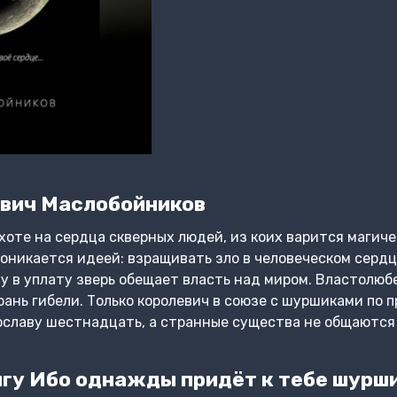
вич Маслобойников
оте на сердца скверных людей, из коих варится магиче
никается идеей: взращивать зло в человеческом сердц
у в уплату зверь обещает власть над миром. Властолю
грань гибели. Только королевич в союзе с шуршиками по
ославу шестнадцать, а странные существа не общаются 
гу Ибо однажды придёт к тебе шурши