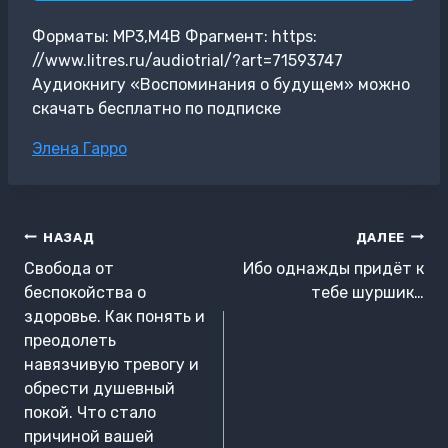
Форматы: MP3,M4B Фрагмент: https:
//www.litres.ru/audiotrial/?art=71593747
Аудиокнигу «Воспоминания о будущем» можно
скачать бесплатно по подписке
Метки
Элена Гарро
записи:
Навигация
НАЗАД
ДАЛЕЕ
по
Свобода от
Ибо однажды придёт к
записям
беспокойства о
тебе шуршик…
здоровье. Как понять и
преодолеть
навязчивую тревогу и
обрести душевный
покой. Что стало
причиной вашей