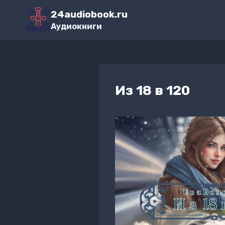
Перейти
24audiobook.ru
к
Аудиокниги
содержимому
Из 18 в 120