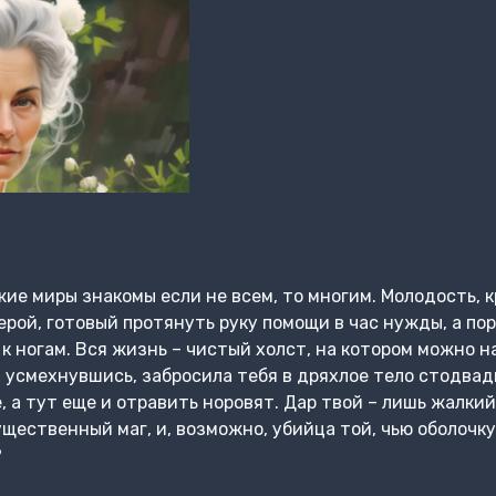
ие миры знакомы если не всем, то многим. Молодость, кр
рой, готовый протянуть руку помощи в час нужды, а пор
 к ногам. Вся жизнь – чистый холст, на котором можно 
а, усмехнувшись, забросила тебя в дряхлое тело стодв
, а тут еще и отравить норовят. Дар твой – лишь жалки
щественный маг, и, возможно, убийца той, чью оболочку
?