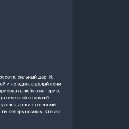
асота, сильный дар. И,
ой и не один, а целый сонм
нарисовать любую историю.
адцатилетней старухи?
й уголек, а единственный
 ты теперь носишь. Кто же