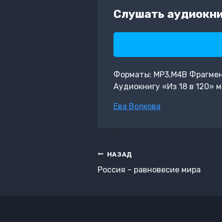
Слушать аудиокниг
Форматы: MP3,M4B Фрагмент:
Аудиокнигу «Из 18 в 120» 
Метки
Ева Волкова
записи:
Навигация
НАЗАД
по
Россия – равновесие мира
записям