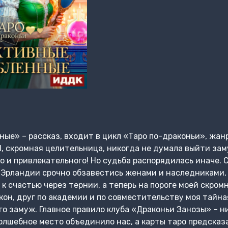
ые» – рассказ, входит в цикл «Таро по-драконьи», жан
, скромная целительница, никогда не думала выйти зам
го и привлекательного! Но судьба распорядилась иначе.
Эрландии срочно обзавестись женами и наследниками, 
к счастью через тернии, а теперь на пороге моей скром
кон, друг по академии и по совместительству моя тайна
о замуж. Главное правило клуба «Драконьи Занозы» – н
олшебное место объединило нас, а карты таро предсказ