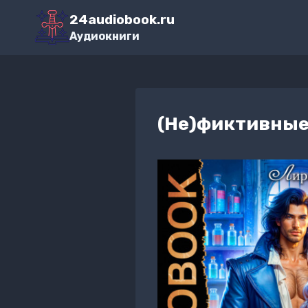
Перейти
24audiobook.ru
к
Аудиокниги
содержимому
(Не)фиктивны