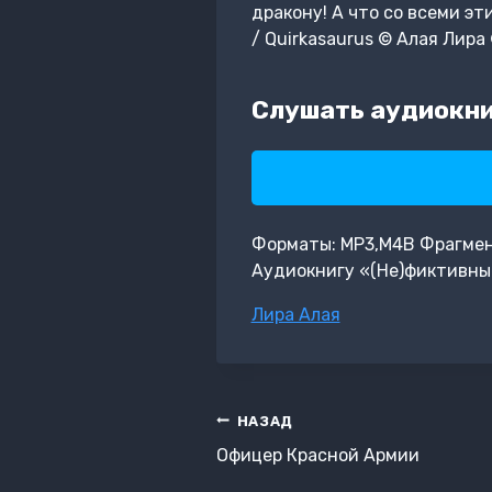
дракону! А что со всеми эт
/ Quirkasaurus © Алая Лир
Слушать аудиокни
Форматы: MP3,M4B Фрагмент:
Аудиокнигу «(Не)фиктивны
Метки
Лира Алая
записи:
Навигация
НАЗАД
по
Офицер Красной Армии
записям