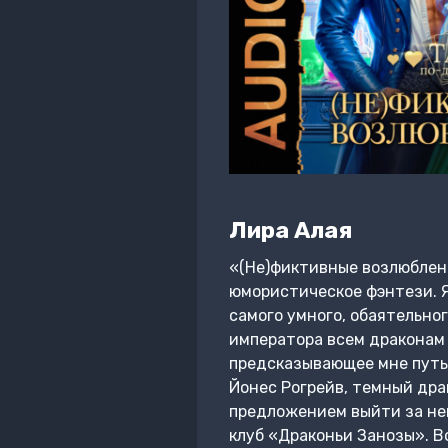
Лира Алая
«(Не)фиктивные возлюбленн
юмористическое фэнтези. Я
самого умного, обаятельно
императора всем драконам 
предсказывающее мне путь 
Йонес Рогрейв, темный дра
предложением выйти за нег
клуб «Драконьи Занозы». В