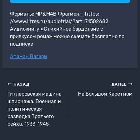
Форматы: MP3,M4B Фрагмент: https:
//www.litres.ru/audiotrial/?art=71502682
Аудиокнигу «Стихийное бардствие с
привкусом рома» можно скачать бесплатно по
подписке
Метки
Атаман Вагари
записи:
Навигация
НАЗАД
ДАЛЕЕ
по
Гитлеровская машина
На Большом Каретном
записям
шпионажа. Военная и
политическая
разведка Третьего
рейха. 1933-1945