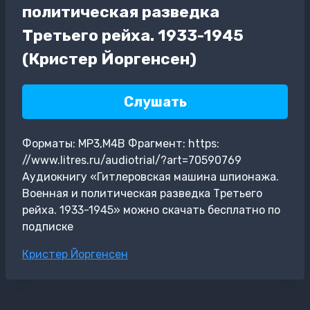
политическая разведка
Третьего рейха. 1933-1945
(Кристер Йоргенсен)
Слушать
Форматы: MP3,M4B Фрагмент: https:
//www.litres.ru/audiotrial/?art=70590769
Аудиокнигу «Гитлеровская машина шпионажа.
Военная и политическая разведка Третьего
рейха. 1933-1945» можно скачать бесплатно по
подписке
Метки
Кристер Йоргенсен
записи: