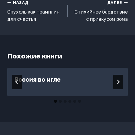
Навигация
НАЗАД
ДАЛЕЕ
по
Опухоль как трамплин
Стихийное бардствие
записям
для счастья
с привкусом рома
Похожие книги
Россия во мгле