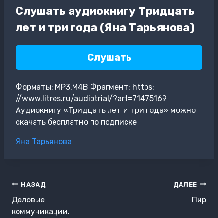
Слушать аудиокнигу Тридцать
лет и три года (Яна Тарьянова)
Слушать
Форматы: MP3,M4B Фрагмент: https:
//www.litres.ru/audiotrial/?art=71475169
Аудиокнигу «Тридцать лет и три года» можно
скачать бесплатно по подписке
Метки
Яна Тарьянова
записи:
Навигация
НАЗАД
ДАЛЕЕ
по
Деловые
Пир
записям
коммуникации.