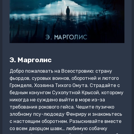
Э. Марголис
Добро пожаловать на Всеостровию: страну
фьордов, суровых воинов, оборотней и лютого
Громделя, Хозяина Тихого Омута. Страдайте с
бедным конунгом Сухопутной Крысой, которому
никогда не суждено выйти в море из-за
требования рокового гейса. Чешите пузичко
злобному псу-людоеду Фенриру и знакомьтесь
с настоящим оборотнем. Разыскивайте вместе
со всем дворцом шавк… любимую собачку