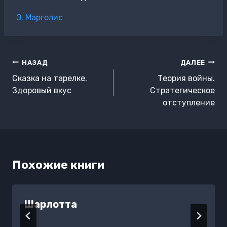
Метки
Э. Марголис
записи:
Навигация
НАЗАД
ДАЛЕЕ
по
Сказка на тарелке.
Теория войны.
записям
Здоровый вкус
Стратегическое
отступление
Похожие книги
Шарлотта