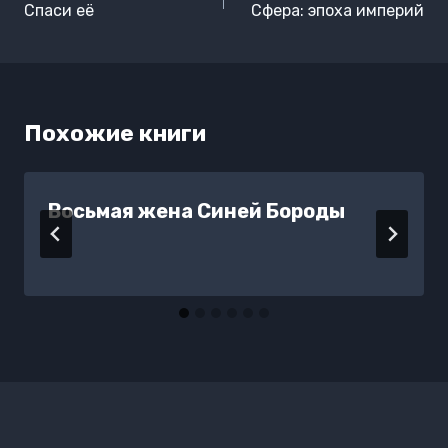
по
Спаси её
Сфера: эпоха империй
записям
Похожие книги
Восьмая жена Синей Бороды