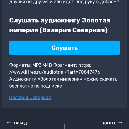
друзья не друзья и зло идет под руку с добром?
Слушать аудиокнигу Золотая
империя (Валерия Северная)
Слушать
Форматы: MP3,M4B Фрагмент: https:
//www.litres.ru/audiotrial/?art=70847476
Аудиокнигу «Золотая империя» можно скачать
бесплатно по подписке
Метки
Валерия Северная
записи:
Навигация
НАЗАД
ДАЛЕЕ