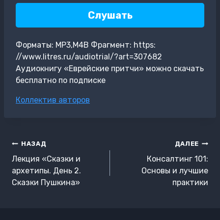
Слушать
Форматы: MP3,M4B Фрагмент: https:
//www.litres.ru/audiotrial/?art=307682
Аудиокнигу «Еврейские притчи» можно скачать
бесплатно по подписке
Метки
Коллектив авторов
записи:
Навигация
НАЗАД
ДАЛЕЕ
по
Лекция «Сказки и
Консалтинг 101:
записям
архетипы. День 2.
Основы и лучшие
Сказки Пушкина»
практики