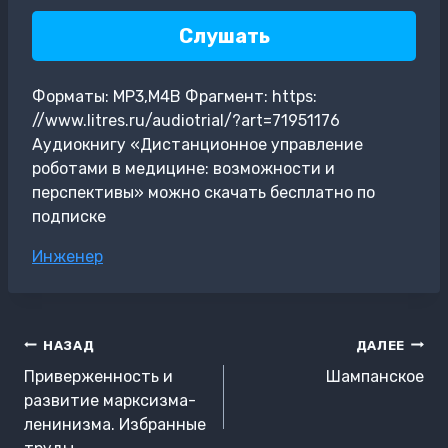
Слушать
Форматы: MP3,M4B Фрагмент: https:
//www.litres.ru/audiotrial/?art=71951176
Аудиокнигу «Дистанционное управление
роботами в медицине: возможности и
перспективы» можно скачать бесплатно по
подписке
Метки
Инженер
записи:
Навигация
НАЗАД
ДАЛЕЕ
по
Приверженность и
Шампанское
записям
развитие марксизма-
ленинизма. Избранные