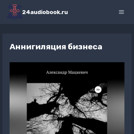
Перейти
к
24audiobook.ru
содержимому
Аннигиляция бизнеса