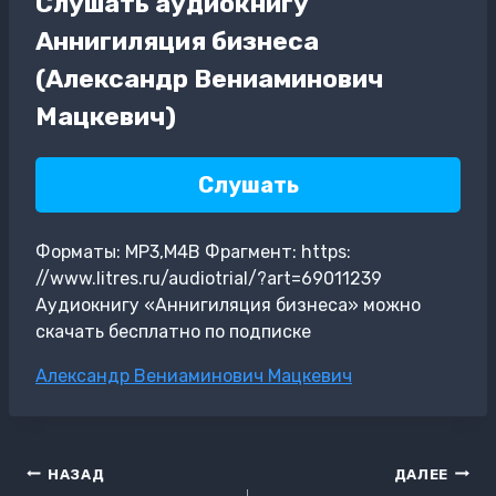
Слушать аудиокнигу
Аннигиляция бизнеса
(Александр Вениаминович
Мацкевич)
Слушать
Форматы: MP3,M4B Фрагмент: https:
//www.litres.ru/audiotrial/?art=69011239
Аудиокнигу «Аннигиляция бизнеса» можно
скачать бесплатно по подписке
Метки
Александр Вениаминович Мацкевич
записи:
Навигация
НАЗАД
ДАЛЕЕ