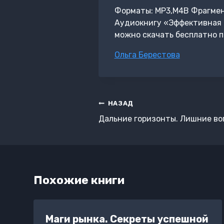
Форматы: MP3,M4B Фрагмент: 
Аудиокнигу «Эффективная 
можно скачать бесплатно п
Метки
Ольга Берестова
записи:
Навигация
НАЗАД
по
Дальние горизонты. Лишние во
записям
Похожие книги
Маги рынка. Секреты успешной