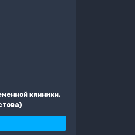
еменной клиники.
стова)