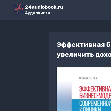
Перейти
24audiobook.ru
к
Аудиокниги
содержимому
Эффективная б
увеличить дох