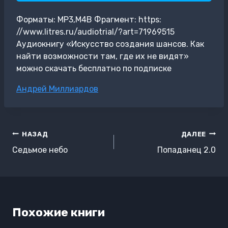
Форматы: MP3,M4B Фрагмент: https:
//www.litres.ru/audiotrial/?art=71969515
Аудиокнигу «Искусство создания шансов. Как
найти возможности там, где их не видят»
можно скачать бесплатно по подписке
Метки
Андрей Миллиардов
записи:
Навигация
НАЗАД
ДАЛЕЕ
по
Седьмое небо
Попаданец 2.0
записям
Похожие книги