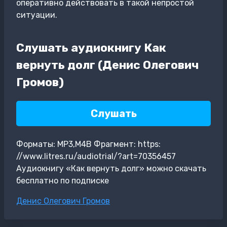
оперативно действовать в такой непростой
ситуации.
Слушать аудиокнигу Как
вернуть долг (Денис Олегович
Громов)
Слушать
Форматы: MP3,M4B Фрагмент: https:
//www.litres.ru/audiotrial/?art=70356457
Аудиокнигу «Как вернуть долг» можно скачать
бесплатно по подписке
Метки
Денис Олегович Громов
записи: