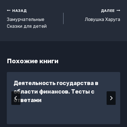
Навигация
НАЗАД
ДАЛЕЕ
по
Замурчательные
Ловушка Харуга
записям
Сказки для детей
Похожие книги
Деятельность государства в
области финансов. Тесты с
ответами