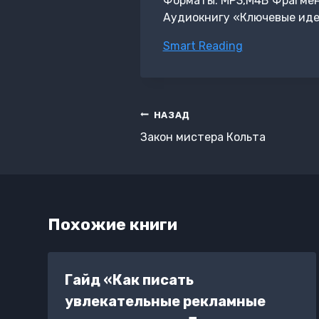
Форматы: MP3,M4B Фрагмент: 
Аудиокнигу «Ключевые идеи
Метки
Smart Reading
записи:
Навигация
НАЗАД
по
Закон мистера Кольта
записям
Похожие книги
Гайд «Как писать
увлекательные рекламные