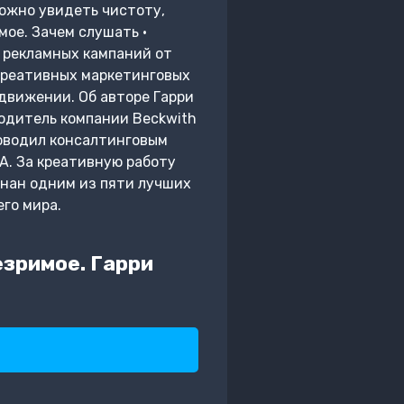
можно увидеть чистоту,
мое. Зачем слушать •
 рекламных кампаний от
 креативных маркетинговых
одвижении. Об авторе Гарри
водитель компании Beckwith
ководил консалтинговым
А. За креативную работу
знан одним из пяти лучших
его мира.
зримое. Гарри