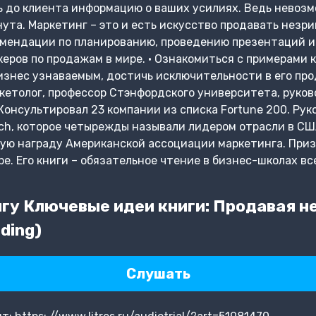
ь до клиента информацию о ваших усилиях. Ведь невоз
ута. Маркетинг – это и есть искусство продавать незри
омендации по планированию, проведению презентаций и
керов по продажам в мире. • Ознакомиться с примерами
бизнес узнаваемым, достичь исключительности в его пр
кетолог, профессор Стэнфордского университета, руко
 Консультировал 23 компании из списка Fortune 200. Ру
ch, которое четырежды называли лидером отрасли в СШ
шую награду Американской ассоциации маркетинга. При
е. Его книги – обязательное чтение в бизнес-школах вс
гу Ключевые идеи книги: Продавая не
ding)
Слушать