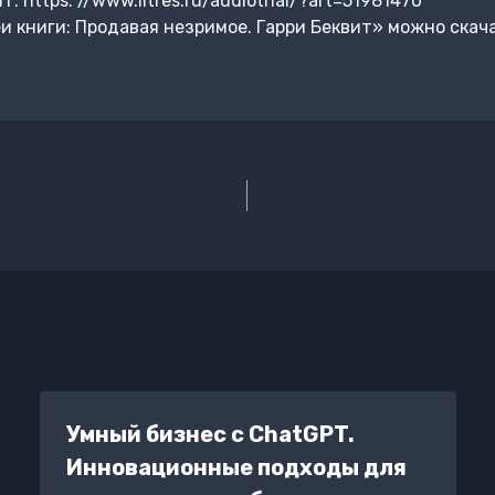
https: //www.litres.ru/audiotrial/?art=51981470
 книги: Продавая незримое. Гарри Беквит» можно скача
Умный бизнес с ChatGPT.
Инновационные подходы для