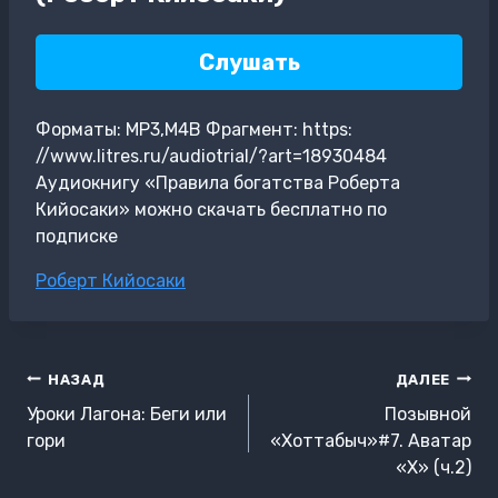
Слушать
Форматы: MP3,M4B Фрагмент: https:
//www.litres.ru/audiotrial/?art=18930484
Аудиокнигу «Правила богатства Роберта
Кийосаки» можно скачать бесплатно по
подписке
Метки
Роберт Кийосаки
записи:
Навигация
НАЗАД
ДАЛЕЕ
по
Уроки Лагона: Беги или
Позывной
записям
гори
«Хоттабыч»#7. Аватар
«Х» (ч.2)