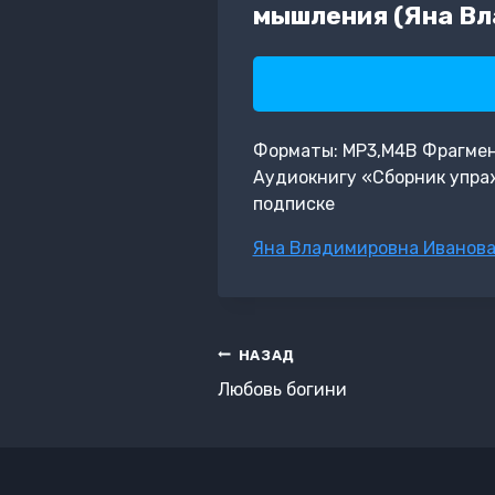
мышления (Яна Вл
Форматы: MP3,M4B Фрагмент: 
Аудиокнигу «Сборник упра
подписке
Метки
Яна Владимировна Иванов
записи:
Навигация
НАЗАД
по
Любовь богини
записям