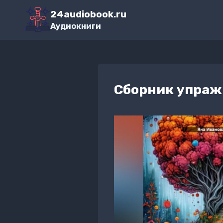
Перейти
24audiobook.ru
к
Аудиокниги
содержимому
Сборник упраж