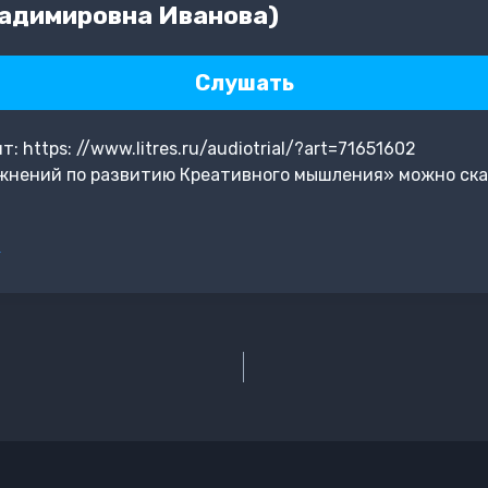
адимировна Иванова)
Слушать
https: //www.litres.ru/audiotrial/?art=71651602
жнений по развитию Креативного мышления» можно ска
а