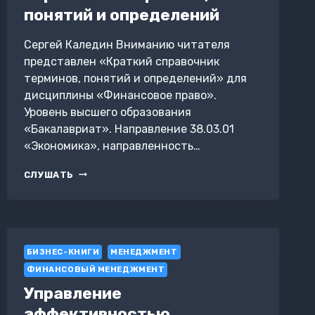
понятий и определений
Сергей Каледин Вниманию читателя
представлен «Краткий справочник
терминов, понятий и определений» для
дисциплины «Финансовое право».
Уровень высшего образования
«Бакалавриат». Направление 38.03.01
«Экономика», направленность…
ФИНАНСОВОЕ
СЛУШАТЬ
ПРАВО.
КРАТКИЙ
СПРАВОЧНИК
ТЕРМИНОВ,
ПОНЯТИЙ
БИЗНЕС-КНИГИ
И
МЕНЕДЖМЕНТ
ОПРЕДЕЛЕНИЙ
ФИНАНСОВЫЙ МЕНЕДЖМЕНТ
Управление
эффективностью