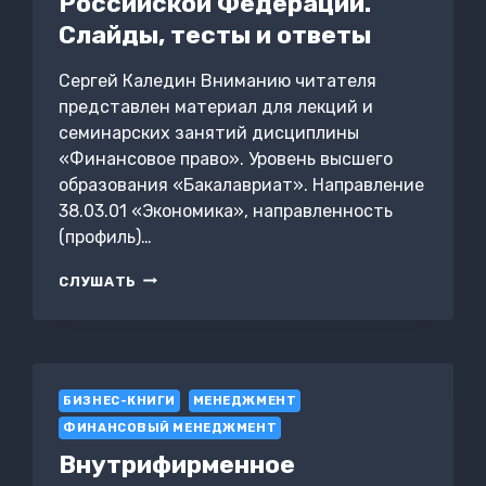
Российской Федерации.
Слайды, тесты и ответы
Сергей Каледин Вниманию читателя
представлен материал для лекций и
семинарских занятий дисциплины
«Финансовое право». Уровень высшего
образования «Бакалавриат». Направление
38.03.01 «Экономика», направленность
(профиль)…
ФИНАНСОВОЕ
СЛУШАТЬ
ПРАВО
В
РОССИЙСКОЙ
ФЕДЕРАЦИИ.
СЛАЙДЫ,
БИЗНЕС-КНИГИ
ТЕСТЫ
МЕНЕДЖМЕНТ
И
ФИНАНСОВЫЙ МЕНЕДЖМЕНТ
ОТВЕТЫ
Внутрифирменное