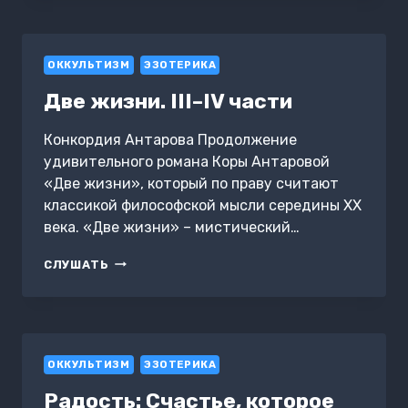
ОККУЛЬТИЗМ
ЭЗОТЕРИКА
Две жизни. III–IV части
Конкордия Антарова Продолжение
удивительного романа Коры Антаровой
«Две жизни», который по праву считают
классикой философской мысли середины XX
века. «Две жизни» – мистический…
ДВЕ
СЛУШАТЬ
ЖИЗНИ.
III–
IV
ЧАСТИ
ОККУЛЬТИЗМ
ЭЗОТЕРИКА
Радость: Счастье, которое