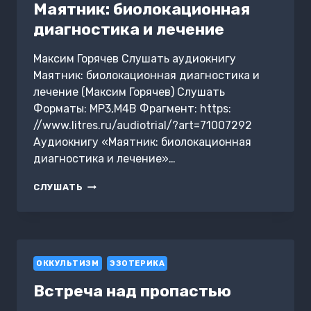
Маятник: биолокационная
I:
ПРОСТРАНСТВО
диагностика и лечение
ВАРИАНТОВ
Максим Горячев Слушать аудиокнигу
Маятник: биолокационная диагностика и
лечение (Максим Горячев) Слушать
Форматы: MP3,M4B Фрагмент: https:
//www.litres.ru/audiotrial/?art=71007292
Аудиокнигу «Маятник: биолокационная
диагностика и лечение»…
МАЯТНИК:
СЛУШАТЬ
БИОЛОКАЦИОННАЯ
ДИАГНОСТИКА
И
ЛЕЧЕНИЕ
ОККУЛЬТИЗМ
ЭЗОТЕРИКА
Встреча над пропастью