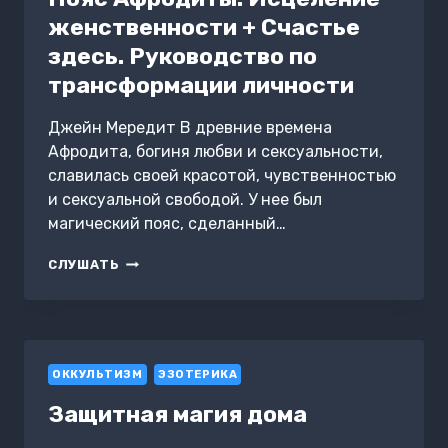
женственности + Счастье
здесь. Руководство по
трансформации личности
Джейн Мередит В древние времена
Афродита, богиня любви и сексуальности,
славилась своей красотой, чувственностью
и сексуальной свободой. У нее был
магический пояс, сделанный…
ПОЯС
СЛУШАТЬ
АФРОДИТЫ.
ИСЦЕЛЕНИЕ
ЖЕНСТВЕННОСТИ
+
СЧАСТЬЕ
ОККУЛЬТИЗМ
ЗДЕСЬ.
ЭЗОТЕРИКА
РУКОВОДСТВО
Защитная магия дома
ПО
ТРАНСФОРМАЦИИ