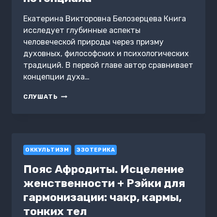
Екатерина Викторовна Белозерцева Книга
исследует глубинные аспекты
человеческой природы через призму
духовных, философских и психологических
традиций. В первой главе автор сравнивает
концепции духа…
СЕМЬ
СЛУШАТЬ
КЛЮЧЕЙ
К
ГАРМОНИИ:
ТАЙНЫ
ЧАКР
ОККУЛЬТИЗМ
И
ЭЗОТЕРИКА
ВАШЕГО
Пояс Афродиты. Исцеление
ПОТЕНЦИАЛА
женственности + Рэйки для
гармонизации: чакр, кармы,
тонких тел