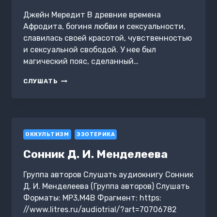
Джейн Мередит В древние времена
Афродита, богиня любви и сексуальности,
славилась своей красотой, чувственностью
и сексуальной свободой. У нее был
магический пояс, сделанный…
ПОЯС
СЛУШАТЬ
АФРОДИТЫ.
ИСЦЕЛЕНИЕ
ЖЕНСТВЕННОСТИ
+
РЭЙКИ
ОККУЛЬТИЗМ
ДЛЯ
ЭЗОТЕРИКА
ГАРМОНИЗАЦИИ:
Сонник Д. И. Менделеева
ЧАКР,
КАРМЫ,
ТОНКИХ
Группа авторов Слушать аудиокнигу Сонник
ТЕЛ
Д. И. Менделеева (Группа авторов) Слушать
Форматы: MP3,M4B Фрагмент: https:
//www.litres.ru/audiotrial/?art=70706782