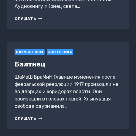
Аудиокнигу «Конец света…
КОНЕЦ
СЛУШАТЬ
СВЕТА
ОТМЕНЯЕТСЯ,
ИЛИ
ДВЕРЬ
В
ОККУЛЬТИЗМ
НОВУЮ
ЭЗОТЕРИКА
ЭПОХУ
Балтиец
ШаМаШ БраМиН Главные изменения после
февральской революции 1917 произошли не
во дворцах и коридорах власти. Они
произошли в головах людей. Хлынувшая
свобода одурманила…
БАЛТИЕЦ
СЛУШАТЬ