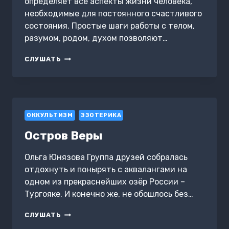
определяет все аспекты жизни человека,
необходимые для постоянного счастливого
состояния. Простые шаги работы с телом,
разумом, родом, духом позволяют…
ЗЕЛЕНАЯ
СЛУШАТЬ
КНИГА.
УЧЕБНИК
КАК
БЫТЬ
СЧАСТЛИВЫМ
ОККУЛЬТИЗМ
ЭЗОТЕРИКА
Остров Веры
Ольга Юнязова Группа друзей собралась
отдохнуть и понырять с аквалангами на
одном из прекраснейших озёр России –
Тургояке. И конечно же, не обошлось без…
ОСТРОВ
СЛУШАТЬ
ВЕРЫ