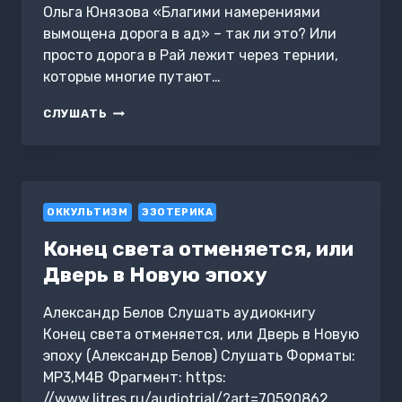
Ольга Юнязова «Благими намерениями
вымощена дорога в ад» – так ли это? Или
просто дорога в Рай лежит через тернии,
которые многие путают…
ВСТРЕЧА
СЛУШАТЬ
НАД
ПРОПАСТЬЮ
ОККУЛЬТИЗМ
ЭЗОТЕРИКА
Конец света отменяется, или
Дверь в Новую эпоху
Александр Белов Слушать аудиокнигу
Конец света отменяется, или Дверь в Новую
эпоху (Александр Белов) Слушать Форматы:
MP3,M4B Фрагмент: https:
//www.litres.ru/audiotrial/?art=70590862