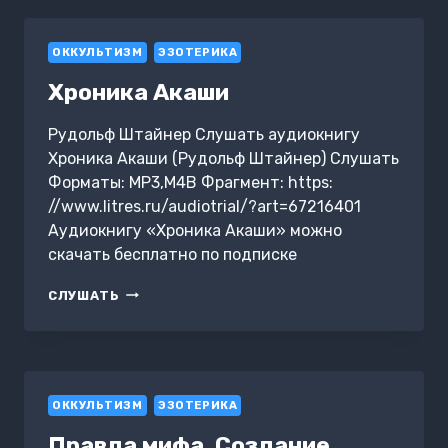
ОККУЛЬТИЗМ
ЭЗОТЕРИКА
Хроника Акаши
Рудольф Штайнер Слушать аудиокнигу
Хроника Акаши (Рудольф Штайнер) Слушать
Форматы: MP3,M4B Фрагмент: https:
//www.litres.ru/audiotrial/?art=67216401
Аудиокнигу «Хроника Акаши» можно
скачать бесплатно по подписке
ХРОНИКА
СЛУШАТЬ
АКАШИ
ОККУЛЬТИЗМ
ЭЗОТЕРИКА
Правда мифа. Создание