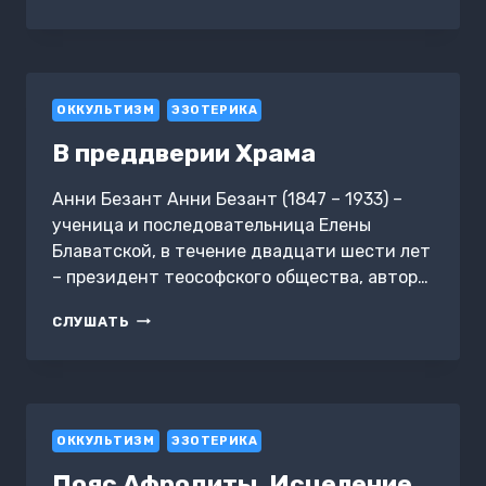
ПУТЕШЕСТВИЯ
И
КОРОТКИЙ
ПУТЬ
ДОМОЙ.
ОККУЛЬТИЗМ
КНИГА
ЭЗОТЕРИКА
4.
В преддверии Храма
КОСМИЧЕСКИЕ
СТАНЦИИ.
ПЛАНЕТА
Анни Безант Анни Безант (1847 – 1933) –
«ГЛОРИЯ».
ученица и последовательница Елены
АНТАРКТИДА.
Блаватской, в течение двадцати шести лет
ПЛАНЕТА
– президент теософского общества, автор…
МАРС
В
СЛУШАТЬ
ПРЕДДВЕРИИ
ХРАМА
ОККУЛЬТИЗМ
ЭЗОТЕРИКА
Пояс Афродиты. Исцеление