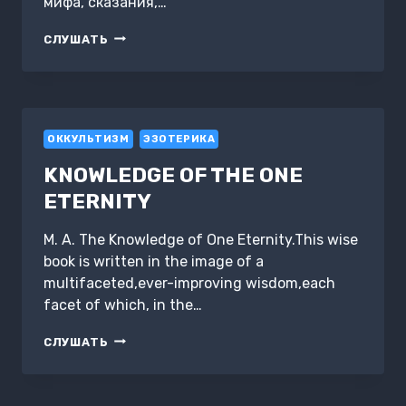
мифа, сказания,…
ПРАВДА
СЛУШАТЬ
МИФА.
АЛГОРИТМ
ТВОРЕНИЯ
ОККУЛЬТИЗМ
ЭЗОТЕРИКА
KNOWLEDGE OF THE ONE
ETERNITY
М. А. The Knowledge of One Eternity.This wise
book is written in the image of a
multifaceted,ever-improving wisdom,each
facet of which, in the…
KNOWLEDGE
СЛУШАТЬ
OF
THE
ONE