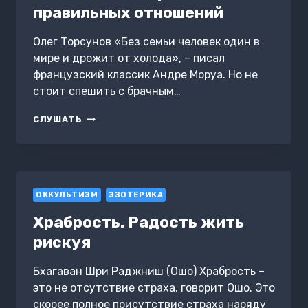
правильных отношений
Олег Торсунов «Без семьи человек один в
мире и дрожит от холода», – писал
французский классик Андре Моруа. Но не
стоит спешить с брачным…
ВЕДЫ
СЛУШАТЬ
О
МУЖЧИНЕ
И
ЖЕНЩИНЕ.
МЕТОДИКА
ОККУЛЬТИЗМ
ПОСТРОЕНИЯ
ЭЗОТЕРИКА
ПРАВИЛЬНЫХ
Храбрость. Радость жить
ОТНОШЕНИЙ
рискуя
Бхагаван Шри Раджниш (Ошо) Храбрость –
это не отсутствие страха, говорит Ошо. Это
скорее полное присутствие страха наряду