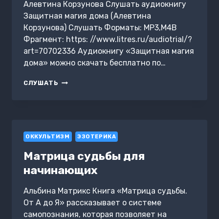
ЛИЧНОСТИ
Алевтина Корзунова Слушать аудиокнигу
Защитная магия дома (Алевтина
Корзунова) Слушать Форматы: MP3,M4B
Фрагмент: https: //www.litres.ru/audiotrial/?
art=70702336 Аудиокнигу «Защитная магия
дома» можно скачать бесплатно по…
ЗАЩИТНАЯ
СЛУШАТЬ
МАГИЯ
ДОМА
ОККУЛЬТИЗМ
ЭЗОТЕРИКА
Матрица судьбы для
начинающих
Альбина Матрикс Книга «Матрица судьбы.
От А до Я» рассказывает о системе
самопознания, которая позволяет на