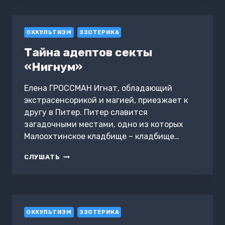
ОККУЛЬТИЗМ
ЭЗОТЕРИКА
Тайна адептов секты
«Нигнум»
Елена ГРОССМАН Игнат, обладающий
экстрасенсорикой и магией, приезжает к
другу в Питер. Питер славится
загадочными местами, одно из которых
Малоохтинское кладбище – кладбище…
ТАЙНА
СЛУШАТЬ
АДЕПТОВ
СЕКТЫ
«НИГНУМ»
ОККУЛЬТИЗМ
ЭЗОТЕРИКА