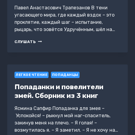
Павел Анастасович Трапезанов В тени
угасающего мира, где каждый вздох – это
проклятие, каждый шаг – испытание,
рыцарь, что зовётся Удручённым, шёл на…
ПЕРЕРОЖДЕНИЕ
СЛУШАТЬ
УДРУЧЁННОЙ
ДУШИ
ЛЕГКОЕ ЧТЕНИЕ
ПОПАДАНЦЫ
Попаданки и повелители
змей. Сборник из 3 книг
Ясмина Сапфир Попаданка для змея –
Успокойся! – рыкнул мой наг-спаситель,
закинув меня на плечо. – Я голая! –
возмутилась я. – Я заметил. – Я не хочу на…