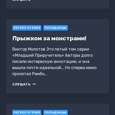
Я
КУПИЛ
ВАМ
НЯНЮ!
ЛЕГКОЕ ЧТЕНИЕ
ПОПАДАНЦЫ
Прыжком за монстрами!
Виктор Молотов Это пятый том серии
«Младший Приручитель» Авторы долго
писали интересную аннотацию, и она
вышла почти идеальной… Но сперва мимо
пролетел Рембо…
ПРЫЖКОМ
СЛУШАТЬ
ЗА
МОНСТРАМИ!
ЛЕГКОЕ ЧТЕНИЕ
ПОПАДАНЦЫ