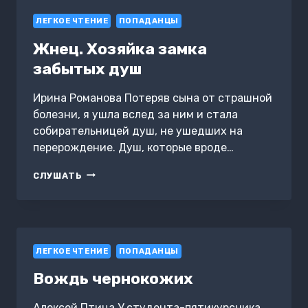
2
ЛЕГКОЕ ЧТЕНИЕ
ПОПАДАНЦЫ
Жнец. Хозяйка замка
забытых душ
Ирина Романова Потеряв сына от страшной
болезни, я ушла вслед за ним и стала
собирательницей душ, не ушедших на
перерождение. Душ, которые вроде…
ЖНЕЦ.
СЛУШАТЬ
ХОЗЯЙКА
ЗАМКА
ЗАБЫТЫХ
ДУШ
ЛЕГКОЕ ЧТЕНИЕ
ПОПАДАНЦЫ
Вождь чернокожих
Алексей Птица У студента-пятикурсника