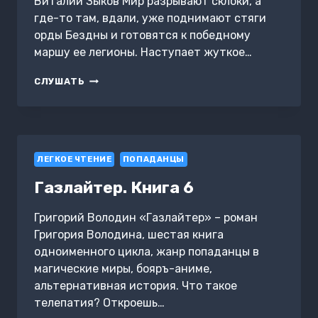
Виталий Зыков Мир разрывают склоки, а
где-то там, вдали, уже поднимают стяги
орды Бездны и готовятся к победному
маршу ее легионы. Наступает жуткое…
ВЛАСТЬ
СЛУШАТЬ
СИЛЫ.
ТОМ
2.
КОГДА
ВРАГИ
ЛЕГКОЕ ЧТЕНИЕ
СТАНОВЯТСЯ
ПОПАДАНЦЫ
ДРУЗЬЯМИ
Газлайтер. Книга 6
Григорий Володин «Газлайтер» – роман
Григория Володина, шестая книга
одноименного цикла, жанр попаданцы в
магические миры, бояръ-аниме,
альтернативная история. Что такое
телепатия? Откроешь…