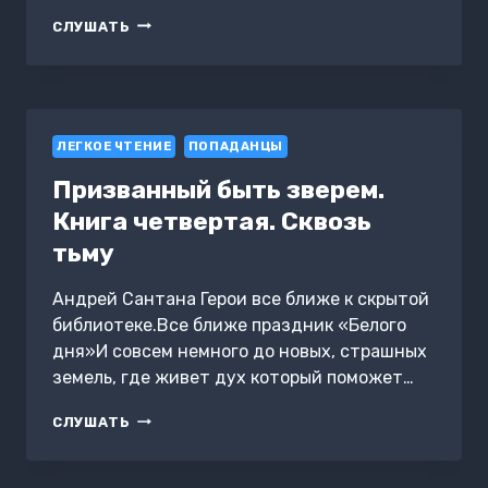
ПОПАДАНКИ
СЛУШАТЬ
И
ПОВЕЛИТЕЛИ
ЗМЕЙ.
СБОРНИК
ИЗ
ЛЕГКОЕ ЧТЕНИЕ
3
ПОПАДАНЦЫ
КНИГ
Призванный быть зверем.
Книга четвертая. Сквозь
тьму
Андрей Сантана Герои все ближе к скрытой
библиотеке.Все ближе праздник «Белого
дня»И совсем немного до новых, страшных
земель, где живет дух который поможет…
ПРИЗВАННЫЙ
СЛУШАТЬ
БЫТЬ
ЗВЕРЕМ.
КНИГА