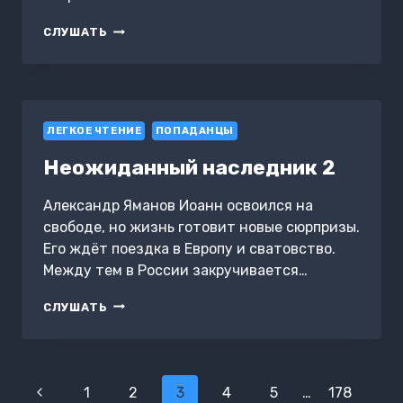
#REALRPG.
СЛУШАТЬ
РЕЛОКАНТ
4.
ДОРОГА
К
ВЕРШИНЕ
ЛЕГКОЕ ЧТЕНИЕ
ПОПАДАНЦЫ
Неожиданный наследник 2
Александр Яманов Иоанн освоился на
свободе, но жизнь готовит новые сюрпризы.
Его ждёт поездка в Европу и сватовство.
Между тем в России закручивается…
НЕОЖИДАННЫЙ
СЛУШАТЬ
НАСЛЕДНИК
2
Навигация
Предыдущая
1
2
3
4
5
…
178