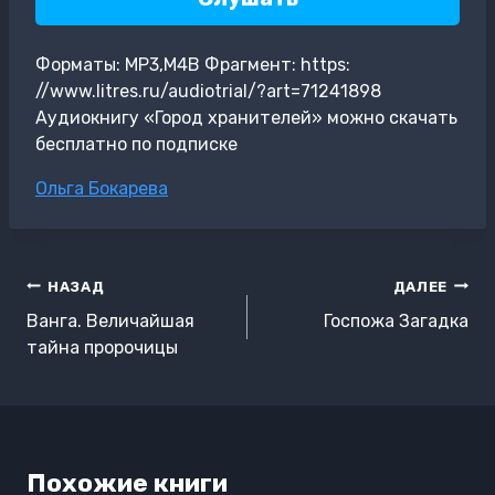
Форматы: MP3,M4B Фрагмент: https:
//www.litres.ru/audiotrial/?art=71241898
Аудиокнигу «Город хранителей» можно скачать
бесплатно по подписке
Метки
Ольга Бокарева
записи:
Навигация
НАЗАД
ДАЛЕЕ
по
Ванга. Величайшая
Госпожа Загадка
записям
тайна пророчицы
Похожие книги