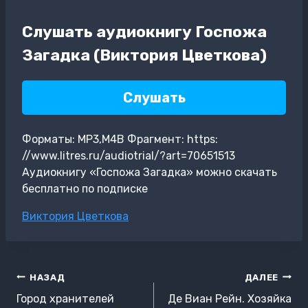
Слушать аудиокнигу Госпожа
Загадка (Виктория Цветкова)
Слушать
Форматы: MP3,M4B Фрагмент: https:
//www.litres.ru/audiotrial/?art=70651513
Аудиокнигу «Госпожа Загадка» можно скачать
бесплатно по подписке
Метки
Виктория Цветкова
записи:
Навигация
НАЗАД
ДАЛЕЕ
по
Город хранителей
Де Виан Рейн. Хозяйка