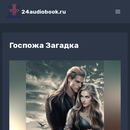
Перейти
к
24audiobook.ru
содержимому
Госпожа Загадка