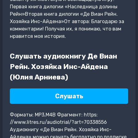
Первая книга дилогии «Наследница долины
Рейн»Вторая книга дилогии «Де Виан Рейн.
Хозяйка Инс-Айдена»От автора: Благодарю за
комментарии! Получая их, я понимаю, что вам
нравится моя история.
Слушать аудиокнигу Де Виан
Рейн. Хозяйка Инс-Айдена
(Юлия Арниева)
Слушать
Форматы: MP3,M4B Фрагмент: https:
//www.litres.ru/audiotrial/?art=70338556
Аудиокнигу «Де Виан Рейн. Хозяйка Инс-
Айдена» можно скачать бесплатно по подписке