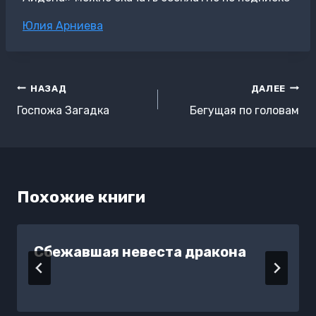
Метки
Юлия Арниева
записи:
Навигация
НАЗАД
ДАЛЕЕ
по
Госпожа Загадка
Бегущая по головам
записям
Похожие книги
Сбежавшая невеста дракона