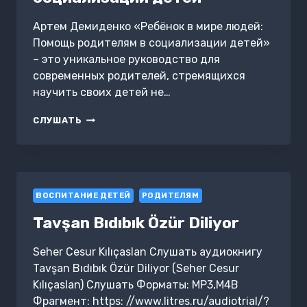
Артем Демиденко «Ребёнок в мире людей:
Помощь родителям в социализации детей»
– это уникальное руководство для
современных родителей, стремящихся
научить своих детей не…
РЕБЁНОК
СЛУШАТЬ
В
МИРЕ
ЛЮДЕЙ:
ПОМОЩЬ
РОДИТЕЛЯМ
ВОСПИТАНИЕ ДЕТЕЙ
В
РОДИТЕЛЯМ
СОЦИАЛИЗАЦИИ
Tavşan Bıdıbık Özür Diliyor
ДЕТЕЙ
Seher Cesur Kılıçaslan Слушать аудиокнигу
Tavşan Bıdıbık Özür Diliyor (Seher Cesur
Kılıçaslan) Слушать Форматы: MP3,M4B
Фрагмент: https: //www.litres.ru/audiotrial/?