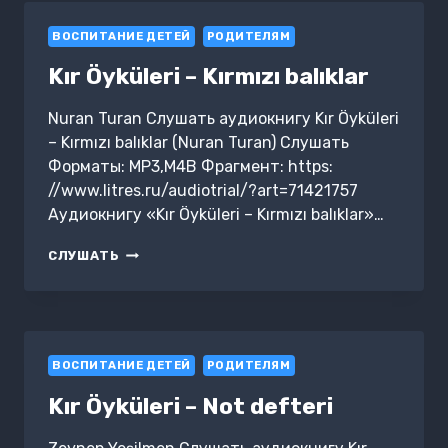
ВОСПИТАНИЕ ДЕТЕЙ
РОДИТЕЛЯМ
Kır Öyküleri – Kırmızı balıklar
Nuran Turan Слушать аудиокнигу Kır Öyküleri
– Kırmızı balıklar (Nuran Turan) Слушать
Форматы: MP3,M4B Фрагмент: https:
//www.litres.ru/audiotrial/?art=71421757
Аудиокнигу «Kır Öyküleri – Kırmızı balıklar»…
KIR
СЛУШАТЬ
ÖYKÜLERI
–
KIRMIZI
BALIKLAR
ВОСПИТАНИЕ ДЕТЕЙ
РОДИТЕЛЯМ
Kır Öyküleri – Not defteri