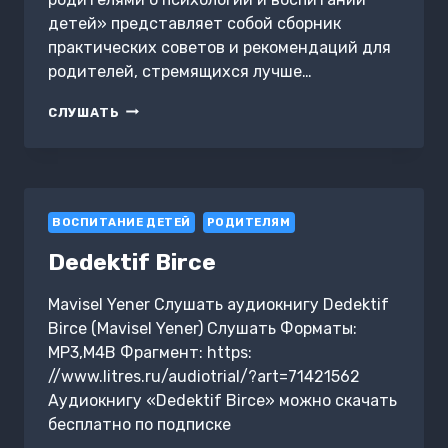
детей» представляет собой сборник
практических советов и рекомендаций для
родителей, стремящихся лучше…
БЕСЕДЫ
СЛУШАТЬ
УЧИТЕЛЯ
С
РОДИТЕЛЯМИ
О
ПСИХОЛОГИИ
ВОСПИТАНИЕ ДЕТЕЙ
И
РОДИТЕЛЯМ
ВОСПИТАНИИ
Dedektif Birce
ДЕТЕЙ
Mavisel Yener Слушать аудиокнигу Dedektif
Birce (Mavisel Yener) Слушать Форматы:
MP3,M4B Фрагмент: https:
//www.litres.ru/audiotrial/?art=71421562
Аудиокнигу «Dedektif Birce» можно скачать
бесплатно по подписке