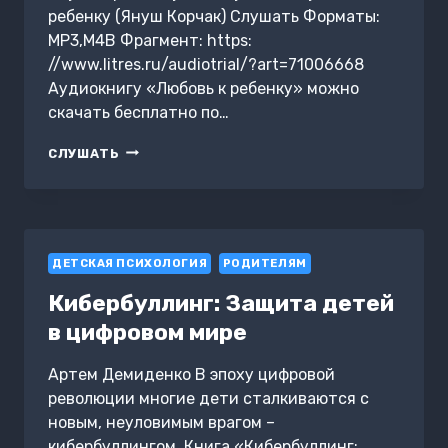
ребенку (Януш Корчак) Слушать Форматы:
MP3,M4B Фрагмент: https:
//www.litres.ru/audiotrial/?art=71006668
Аудиокнигу «Любовь к ребенку» можно
скачать бесплатно по…
ЛЮБОВЬ
СЛУШАТЬ
К
РЕБЕНКУ
ДЕТСКАЯ ПСИХОЛОГИЯ
РОДИТЕЛЯМ
Кибербуллинг: Защита детей
в цифровом мире
Артем Демиденко В эпоху цифровой
революции многие дети сталкиваются с
новым, неуловимым врагом –
кибербуллингом. Книга «Кибербуллинг: