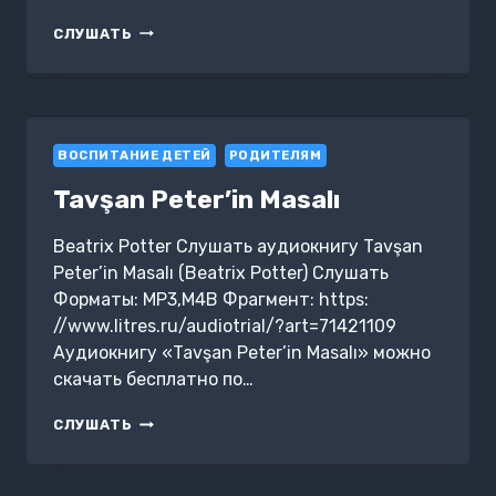
МАМА,
СЛУШАТЬ
МАЛЫШ
И
НЕ
ХОЧУ
В
ВОСПИТАНИЕ ДЕТЕЙ
ДЕТСКИЙ
РОДИТЕЛЯМ
САД
Tavşan Peter’in Masalı
Beatrix Potter Слушать аудиокнигу Tavşan
Peter’in Masalı (Beatrix Potter) Слушать
Форматы: MP3,M4B Фрагмент: https:
//www.litres.ru/audiotrial/?art=71421109
Аудиокнигу «Tavşan Peter’in Masalı» можно
скачать бесплатно по…
TAVŞAN
СЛУШАТЬ
PETER’IN
MASALI