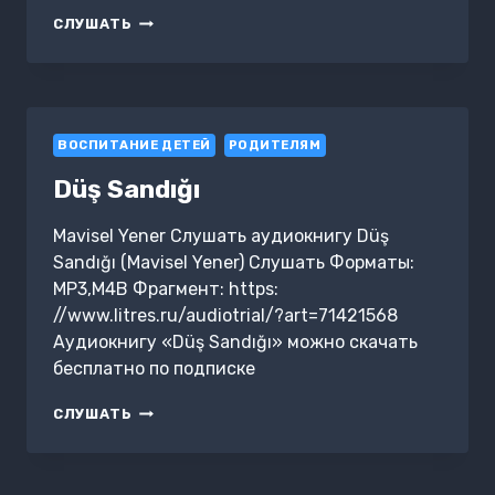
KIR
СЛУШАТЬ
ÖYKÜLERI
–
ŞAKACI
SAKSAĞANLAR
ВОСПИТАНИЕ ДЕТЕЙ
РОДИТЕЛЯМ
Düş Sandığı
Mavisel Yener Слушать аудиокнигу Düş
Sandığı (Mavisel Yener) Слушать Форматы:
MP3,M4B Фрагмент: https:
//www.litres.ru/audiotrial/?art=71421568
Аудиокнигу «Düş Sandığı» можно скачать
бесплатно по подписке
DÜŞ
СЛУШАТЬ
SANDIĞI