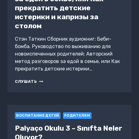
прекратить детские
истерики и капризы за
столом
Стэн Таткин Сборник аудиокниг: Беби-
бомба. Руководство по выживанию для
новоиспеченных родителей; Авторский
метод разговоров за едой в семье, или Как
прекратить детские истерики…
БЕБИ-
СЛУШАТЬ
БОМБА.
РУКОВОДСТВО
ПО
ВЫЖИВАНИЮ
ДЛЯ
ВОСПИТАНИЕ ДЕТЕЙ
НОВОИСПЕЧЕННЫХ
РОДИТЕЛЯМ
РОДИТЕЛЕЙ.
Palyaço Okulu 3 – Sınıfta Neler
АВТОРСКИЙ
МЕТОД
Oluyor?