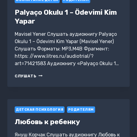
Palyaço Okulu 1 – Ödevimi Kim
Yapar
Mavisel Yener Слушать аудиокнигу Palyaço
Okulu 1 – Ödevimi Kim Yapar (Mavisel Yener)
Слушать Форматы: MP3,M4B Фрагмент:
https: //www.litres.ru/audiotrial/?
art=71421583 Аудиокнигу «Palyaço Okulu 1…
PALYAÇO
СЛУШАТЬ
OKULU
1
–
ÖDEVIMI
KIM
ДЕТСКАЯ ПСИХОЛОГИЯ
YAPAR
РОДИТЕЛЯМ
Любовь к ребенку
Януш Корчак Слушать аудиокнигу Любовь к