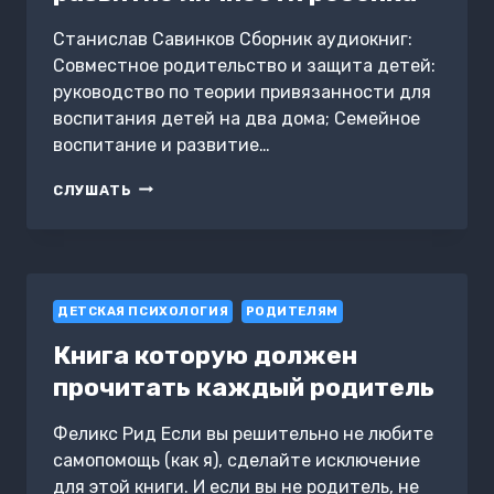
Станислав Савинков Сборник аудиокниг:
Совместное родительство и защита детей:
руководство по теории привязанности для
воспитания детей на два дома; Семейное
воспитание и развитие…
СОВМЕСТНОЕ
СЛУШАТЬ
РОДИТЕЛЬСТВО
И
ЗАЩИТА
ДЕТЕЙ:
РУКОВОДСТВО
ДЕТСКАЯ ПСИХОЛОГИЯ
ПО
РОДИТЕЛЯМ
ТЕОРИИ
Книга которую должен
ПРИВЯЗАННОСТИ
ДЛЯ
прочитать каждый родитель
ВОСПИТАНИЯ
ДЕТЕЙ
Феликс Рид Если вы решительно не любите
НА
самопомощь (как я), сделайте исключение
ДВА
ДОМА.
для этой книги. И если вы не родитель, не