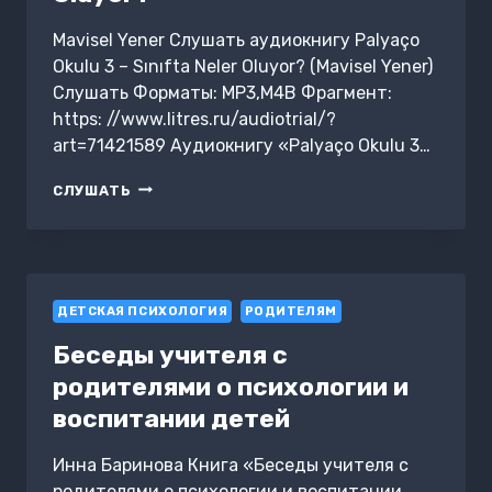
РАЗГОВОРОВ
ЗА
Mavisel Yener Слушать аудиокнигу Palyaço
ЕДОЙ
Okulu 3 – Sınıfta Neler Oluyor? (Mavisel Yener)
В
СЕМЬЕ,
Слушать Форматы: MP3,M4B Фрагмент:
ИЛИ
https: //www.litres.ru/audiotrial/?
КАК
art=71421589 Аудиокнигу «Palyaço Okulu 3…
ПРЕКРАТИТЬ
ДЕТСКИЕ
PALYAÇO
ИСТЕРИКИ
СЛУШАТЬ
OKULU
И
3
КАПРИЗЫ
–
ЗА
SINIFTA
СТОЛОМ
NELER
ДЕТСКАЯ ПСИХОЛОГИЯ
OLUYOR?
РОДИТЕЛЯМ
Беседы учителя с
родителями о психологии и
воспитании детей
Инна Баринова Книга «Беседы учителя с
родителями о психологии и воспитании