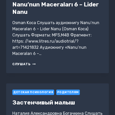
Nanu’nun Maceraları 6 – Lider
Nanu
Osman Koca Слушать аудиокнигу Nanu’nun
Maceraları 6 – Lider Nanu (Osman Koca)
Слушать Форматы: MP3,M4B Фрагмент:
https: //www.litres.ru/audiotrial/?
art=71421832 Аудиокнигу «Nanu’nun
Maceraları 6 –…
NANU’NUN
СЛУШАТЬ
MACERALARI
6
–
LIDER
NANU
ДЕТСКАЯ ПСИХОЛОГИЯ
РОДИТЕЛЯМ
Застенчивый малыш
Наталия Александровна Богачкина Слушать