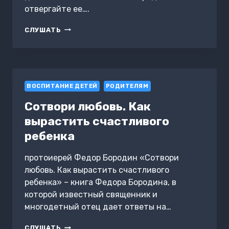
СЕМЕЙНОЕ
отвергайте ее….
ВОСПИТАНИЕ
И
КНИГА
СЛУШАТЬ
РАЗВИТИЕ
КОТОРУЮ
ЛИЧНОСТИ
ДОЛЖЕН
РЕБЕНКА
ПРОЧИТАТЬ
КАЖДЫЙ
РОДИТЕЛЬ
ВОСПИТАНИЕ ДЕТЕЙ
РОДИТЕЛЯМ
Сотвори любовь. Как
вырастить счастливого
ребенка
протоиерей Федор Бородин «Сотвори
любовь. Как вырастить счастливого
ребенка» – книга Федора Бородина, в
которой известный священник и
многодетный отец дает ответы на…
СОТВОРИ
СЛУШАТЬ