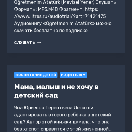
Öğretmenim Atatürk (Mavisel Yener) Слушать
Форматы: MP3,M4B Фрагмент: https:
//www.litres.ru/audiotrial/?art=71421475
Аудиокнигу «Öğretmenim Atatürk» можно
скачать бесплатно по подписке
ÖĞRETMENIM
СЛУШАТЬ
ATATÜRK
ВОСПИТАНИЕ ДЕТЕЙ
РОДИТЕЛЯМ
Мама, малыш и не хочу в
детский сад
Яна Юрьевна Терентьева Легко ли
адаптировать второго ребёнка в детский
сад? Автор этой книжки думала, что она
без хлопот справится с этой жизненной…