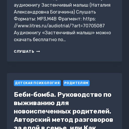
аудиокнигу Застенчивый малыш (Наталия
Александровна Богачкина) Слушать
Форматы: MP3,M4B Фрагмент: https:
//www.litres.ru/audiotrial/?art=70705087
Аудиокнигу «Застенчивый малыш» можно
скачать бесплатно по…
ЗАСТЕНЧИВЫЙ
СЛУШАТЬ
МАЛЫШ
ДЕТСКАЯ ПСИХОЛОГИЯ
РОДИТЕЛЯМ
Беби-бомба. Руководство по
выживанию для
новоиспеченных родителей.
Авторский метод разговоров
за едой в семье, или Как