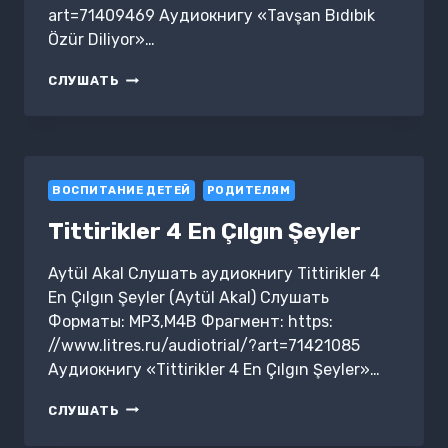
art=71409469 Аудиокнигу «Tavşan Bıdıbık
Özür Diliyor»…
TAVŞAN
СЛУШАТЬ
BIDIBIK
ÖZÜR
DILIYOR
ВОСПИТАНИЕ ДЕТЕЙ
РОДИТЕЛЯМ
Tittirikler 4 En Çılgın Şeyler
Aytül Akal Слушать аудиокнигу Tittirikler 4
En Çılgın Şeyler (Aytül Akal) Слушать
Форматы: MP3,M4B Фрагмент: https:
//www.litres.ru/audiotrial/?art=71421085
Аудиокнигу «Tittirikler 4 En Çılgın Şeyler»…
TITTIRIKLER
СЛУШАТЬ
4
EN