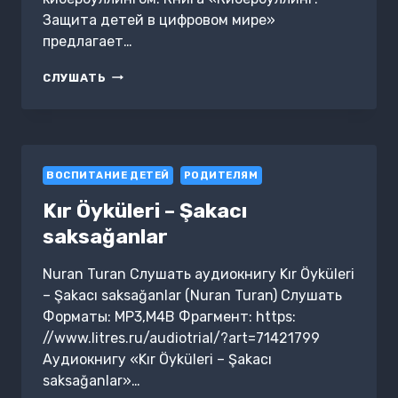
Защита детей в цифровом мире»
предлагает…
КИБЕРБУЛЛИНГ:
СЛУШАТЬ
ЗАЩИТА
ДЕТЕЙ
В
ЦИФРОВОМ
МИРЕ
ВОСПИТАНИЕ ДЕТЕЙ
РОДИТЕЛЯМ
Kır Öyküleri – Şakacı
saksağanlar
Nuran Turan Слушать аудиокнигу Kır Öyküleri
– Şakacı saksağanlar (Nuran Turan) Слушать
Форматы: MP3,M4B Фрагмент: https:
//www.litres.ru/audiotrial/?art=71421799
Аудиокнигу «Kır Öyküleri – Şakacı
saksağanlar»…