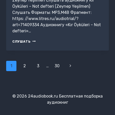
Zeynep Yeşilmen Слушать аудиокнигу Kır
Öyküleri – Not defteri (Zeynep Yeşilmen)
Слушать Форматы: MP3,M4B Фрагмент:
https: //www.litres.ru/audiotrial/?
art=71409334 Аудиокнигу «Kır Öyküleri – Not
defteri»…
KIR
СЛУШАТЬ
ÖYKÜLERI
–
NOT
DEFTERI
Навигация
1
2
3
…
30
Следующая
по
страница
страницам
© 2026 24audiobook.ru Бесплатная подборка
аудиокниг