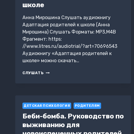
школе
Анна Мирошина Слушать аудиокнигу
Адаптация родителей к школе (Анна
Мирошина) Слушать Форматы: MP3,M4B
Фрагмент: https:
//www.litres.ru/audiotrial/?art=70696543
Аудиокнигу «Адаптация родителей к
школе» можно скачать…
АДАПТАЦИЯ
СЛУШАТЬ
РОДИТЕЛЕЙ
К
ШКОЛЕ
ДЕТСКАЯ ПСИХОЛОГИЯ
РОДИТЕЛЯМ
Беби-бомба. Руководство по
выживанию для
новоиспеченных родителей.