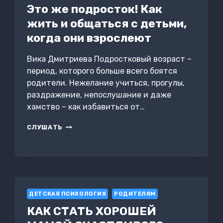
Это же подросток! Как
жить и общаться с детьми,
когда они взрослеют
Вика Дмитриева Подростковый возраст –
период, которого больше всего боятся
родители. Нежелание учиться, прогулы,
раздражение, непослушание и даже
хамство – как избавиться от…
ЭТО
СЛУШАТЬ
ЖЕ
ПОДРОСТОК!
КАК
ЖИТЬ
И
ОБЩАТЬСЯ
С
ДЕТСКАЯ ПСИХОЛОГИЯ
РОДИТЕЛЯМ
ДЕТЬМИ,
КАК СТАТЬ ХОРОШЕЙ
КОГДА
ОНИ