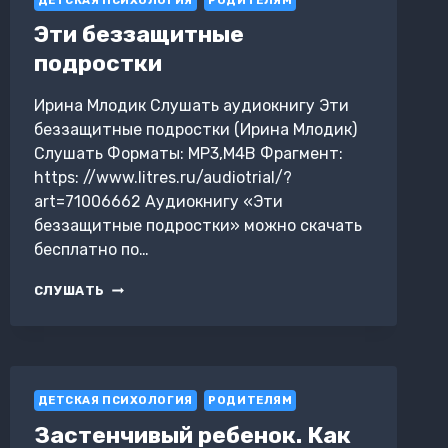
ДЕТСКАЯ ПСИХОЛОГИЯ
РОДИТЕЛЯМ
Эти беззащитные
подростки
Ирина Млодик Слушать аудиокнигу Эти
беззащитные подростки (Ирина Млодик)
Слушать Форматы: MP3,M4B Фрагмент:
https: //www.litres.ru/audiotrial/?
art=71006662 Аудиокнигу «Эти
беззащитные подростки» можно скачать
бесплатно по…
ЭТИ
СЛУШАТЬ
БЕЗЗАЩИТНЫЕ
ПОДРОСТКИ
ДЕТСКАЯ ПСИХОЛОГИЯ
РОДИТЕЛЯМ
Застенчивый ребенок. Как