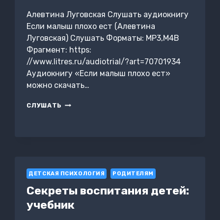
Алевтина Луговская Слушать аудиокнигу
Если малыш плохо ест (Алевтина
Луговская) Слушать Форматы: MP3,M4B
Фрагмент: https:
//www.litres.ru/audiotrial/?art=70701934
Аудиокнигу «Если малыш плохо ест»
можно скачать…
ЕСЛИ
СЛУШАТЬ
МАЛЫШ
ПЛОХО
ЕСТ
ДЕТСКАЯ ПСИХОЛОГИЯ
РОДИТЕЛЯМ
Секреты воспитания детей:
учебник