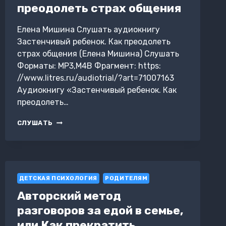
преодолеть страх общения
Елена Мишина Слушать аудиокнигу
Застенчивый ребенок. Как преодолеть
страх общения (Елена Мишина) Слушать
Форматы: MP3,M4B Фрагмент: https:
//www.litres.ru/audiotrial/?art=71007163
Аудиокнигу «Застенчивый ребенок. Как
преодолеть…
ЗАСТЕНЧИВЫЙ
СЛУШАТЬ
РЕБЕНОК.
КАК
ПРЕОДОЛЕТЬ
СТРАХ
ОБЩЕНИЯ
ДЕТСКАЯ ПСИХОЛОГИЯ
РОДИТЕЛЯМ
Авторский метод
разговоров за едой в семье,
или Как прекратить