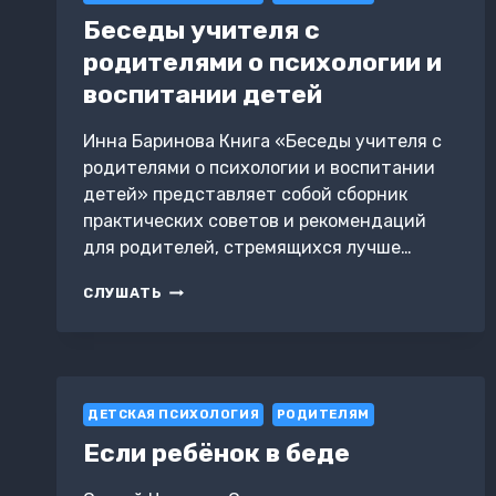
Беседы учителя с
родителями о психологии и
воспитании детей
Инна Баринова Книга «Беседы учителя с
родителями о психологии и воспитании
детей» представляет собой сборник
практических советов и рекомендаций
для родителей, стремящихся лучше…
БЕСЕДЫ
СЛУШАТЬ
УЧИТЕЛЯ
С
РОДИТЕЛЯМИ
О
ПСИХОЛОГИИ
ДЕТСКАЯ ПСИХОЛОГИЯ
И
РОДИТЕЛЯМ
ВОСПИТАНИИ
Если ребёнок в беде
ДЕТЕЙ