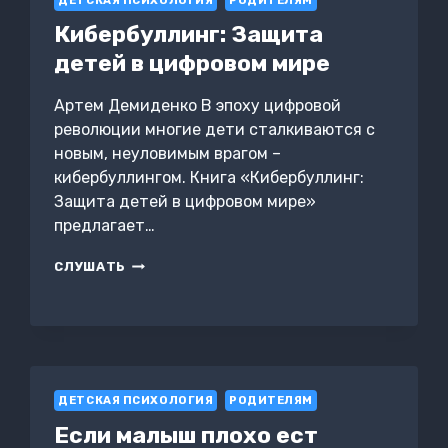
ДЕТСКАЯ ПСИХОЛОГИЯ
ПО
РОДИТЕЛЯМ
ТЕОРИИ
Кибербуллинг: Защита
ПРИВЯЗАННОСТИ
детей в цифровом мире
ДЛЯ
ВОСПИТАНИЯ
ДЕТЕЙ
Артем Демиденко В эпоху цифровой
НА
революции многие дети сталкиваются с
ДВА
новым, неуловимым врагом –
ДОМА.
СЕМЕЙНОЕ
кибербуллингом. Книга «Кибербуллинг:
ВОСПИТАНИЕ
Защита детей в цифровом мире»
И
предлагает…
РАЗВИТИЕ
ЛИЧНОСТИ
КИБЕРБУЛЛИНГ:
СЛУШАТЬ
РЕБЕНКА
ЗАЩИТА
ДЕТЕЙ
В
ЦИФРОВОМ
МИРЕ
ДЕТСКАЯ ПСИХОЛОГИЯ
РОДИТЕЛЯМ
Если малыш плохо ест