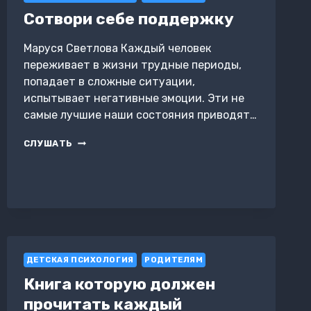
РОДИТЕЛЕЙ.
Сотвори себе поддержку
АВТОРСКИЙ
МЕТОД
Маруся Светлова Каждый человек
РАЗГОВОРОВ
ЗА
переживает в жизни трудные периоды,
ЕДОЙ
попадает в сложные ситуации,
В
испытывает негативные эмоции. Эти не
СЕМЬЕ,
самые лучшие наши состояния приводят…
ИЛИ
КАК
ПРЕКРАТИТЬ
СОТВОРИ
СЛУШАТЬ
ДЕТСКИЕ
СЕБЕ
ИСТЕРИКИ
ПОДДЕРЖКУ
И
КАПРИЗЫ
ЗА
СТОЛОМ
ДЕТСКАЯ ПСИХОЛОГИЯ
РОДИТЕЛЯМ
Книга которую должен
прочитать каждый