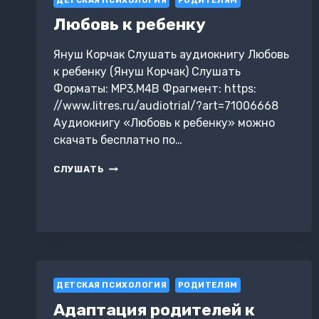
ДЕТСКАЯ ПСИХОЛОГИЯ
РОДИТЕЛЯМ
Любовь к ребенку
Януш Корчак Слушать аудиокнигу Любовь
к ребенку (Януш Корчак) Слушать
Форматы: MP3,M4B Фрагмент: https:
//www.litres.ru/audiotrial/?art=71006668
Аудиокнигу «Любовь к ребенку» можно
скачать бесплатно по…
ЛЮБОВЬ
СЛУШАТЬ
К
РЕБЕНКУ
ДЕТСКАЯ ПСИХОЛОГИЯ
РОДИТЕЛЯМ
Адаптация родителей к