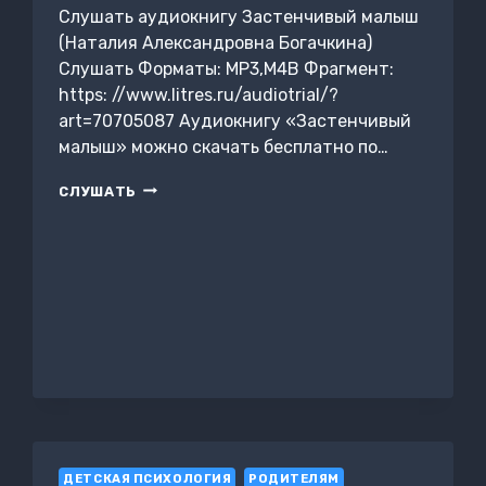
Слушать аудиокнигу Застенчивый малыш
(Наталия Александровна Богачкина)
Слушать Форматы: MP3,M4B Фрагмент:
https: //www.litres.ru/audiotrial/?
art=70705087 Аудиокнигу «Застенчивый
малыш» можно скачать бесплатно по…
ЗАСТЕНЧИВЫЙ
СЛУШАТЬ
МАЛЫШ
ДЕТСКАЯ ПСИХОЛОГИЯ
РОДИТЕЛЯМ