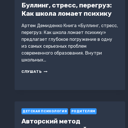
Буллинг, стресс, перегруз:
РАЗВИТИЕ
ЛИЧНОСТИ
Как школа ломает психику
РЕБЕНКА
Артем Демиденко Книга «Буллинг, стресс,
перегруз: Как школа ломает психику»
предлагает глубокое погружение в одну
из самых серьезных проблем
современного образования. Внутри
школьных…
БУЛЛИНГ,
СЛУШАТЬ
СТРЕСС,
ПЕРЕГРУЗ:
КАК
ШКОЛА
ЛОМАЕТ
ПСИХИКУ
ДЕТСКАЯ ПСИХОЛОГИЯ
РОДИТЕЛЯМ
Авторский метод