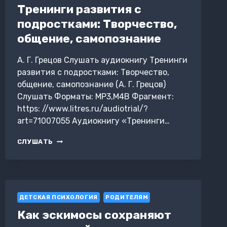
ИЛИ
Тренинги развития с
КАК
подростками: Творчество,
ПРЕКРАТИТЬ
ДЕТСКИЕ
общение, самопознание
ИСТЕРИКИ
И
А. Г. Грецов Слушать аудиокнигу Тренинги
КАПРИЗЫ
ЗА
развития с подростками: Творчество,
СТОЛОМ.
общение, самопознание (А. Г. Грецов)
ТРАНСЕРФИНГ
Слушать Форматы: MP3,M4B Фрагмент:
РЕАЛЬНОСТИ.
https: //www.litres.ru/audiotrial/?
СТУПЕНЬ
I:
art=71007055 Аудиокнигу «Тренинги…
ПРОСТРАНСТВО
ВАРИАНТОВ
ТРЕНИНГИ
СЛУШАТЬ
РАЗВИТИЯ
С
ПОДРОСТКАМИ:
ТВОРЧЕСТВО,
ОБЩЕНИЕ,
ДЕТСКАЯ ПСИХОЛОГИЯ
САМОПОЗНАНИЕ
РОДИТЕЛЯМ
Как эскимосы сохраняют