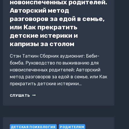
новоиспеченных родителей.
Авторский метод
разговоров за едой в семье,
или Как прекратить
детские истерики и
капризы за столом
Стэн Таткин Сборник аудиокниг: Беби-
бомба. Руководство по выживанию для
новоиспеченных родителей; Авторский
метод разговоров за едой в семье, или Как
прекратить детские истерики…
БЕБИ-
СЛУШАТЬ
БОМБА.
РУКОВОДСТВО
ПО
ВЫЖИВАНИЮ
ДЛЯ
ДЕТСКАЯ ПСИХОЛОГИЯ
НОВОИСПЕЧЕННЫХ
РОДИТЕЛЯМ