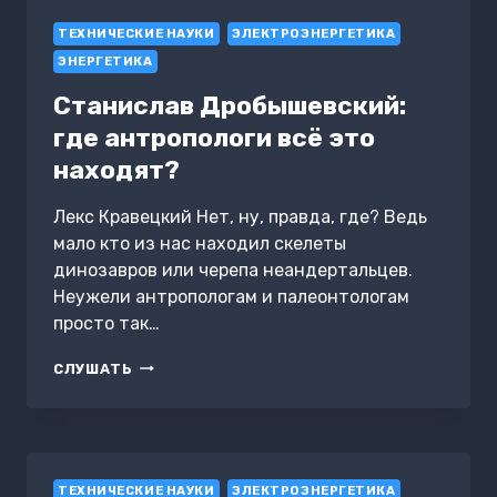
ЭНЕРГЕТИКИ
ТЕХНИЧЕСКИЕ НАУКИ
ЭЛЕКТРОЭНЕРГЕТИКА
ЭНЕРГЕТИКА
Станислав Дробышевский:
где антропологи всё это
находят?
Лекс Кравецкий Нет, ну, правда, где? Ведь
мало кто из нас находил скелеты
динозавров или черепа неандертальцев.
Неужели антропологам и палеонтологам
просто так…
СТАНИСЛАВ
СЛУШАТЬ
ДРОБЫШЕВСКИЙ:
ГДЕ
АНТРОПОЛОГИ
ВСЁ
ЭТО
ТЕХНИЧЕСКИЕ НАУКИ
НАХОДЯТ?
ЭЛЕКТРОЭНЕРГЕТИКА