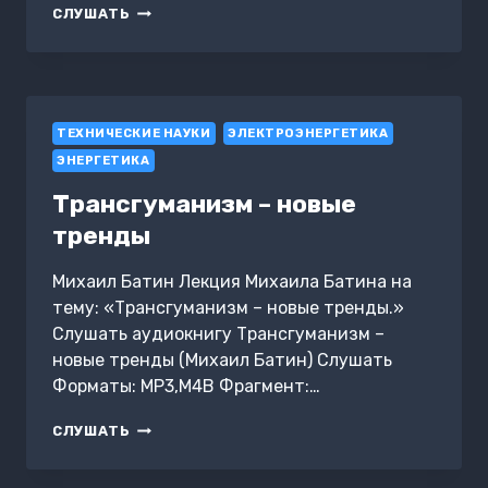
КОПИТЬ
СЛУШАТЬ
ИЛИ
НЕ
КОПИТЬ
—
ВОТ
ТЕХНИЧЕСКИЕ НАУКИ
В
ЭЛЕКТРОЭНЕРГЕТИКА
ЧЁМ
ЭНЕРГЕТИКА
ВОПРОС
Трансгуманизм – новые
тренды
Михаил Батин Лекция Михаила Батина на
тему: «Трансгуманизм – новые тренды.»
Слушать аудиокнигу Трансгуманизм –
новые тренды (Михаил Батин) Слушать
Форматы: MP3,M4B Фрагмент:…
ТРАНСГУМАНИЗМ
СЛУШАТЬ
–
НОВЫЕ