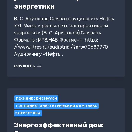
энергетики
В. С. Арутюнов Слушать аудиокнигу Нефть
XXI. Мифы и реальность альтернативной
энергетики (В. С. Арутюнов) Слушать
Форматы: MP3,M4B Фрагмент: https:
//www.litres.ru/audiotrial/?art=70689970
Аудиокнигу «Нефть…
НЕФТЬ
СЛУШАТЬ
XXI.
МИФЫ
И
РЕАЛЬНОСТЬ
АЛЬТЕРНАТИВНОЙ
ТЕХНИЧЕСКИЕ НАУКИ
ЭНЕРГЕТИКИ
ТОПЛИВНО-ЭНЕРГЕТИЧЕСКИЙ КОМПЛЕКС
ЭНЕРГЕТИКА
Энергоэффективный дом: