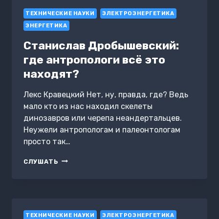
ЭНЕРГЕТИКИ
ТЕХНИЧЕСКИЕ НАУКИ
ЭЛЕКТРОЭНЕРГЕТИКА
ЭНЕРГЕТИКА
Станислав Дробышевский:
где антропологи всё это
находят?
Лекс Кравецкий Нет, ну, правда, где? Ведь
мало кто из нас находил скелеты
динозавров или черепа неандертальцев.
Неужели антропологам и палеонтологам
просто так…
СТАНИСЛАВ
СЛУШАТЬ
ДРОБЫШЕВСКИЙ:
ГДЕ
АНТРОПОЛОГИ
ВСЁ
ЭТО
ТЕХНИЧЕСКИЕ НАУКИ
НАХОДЯТ?
ЭЛЕКТРОЭНЕРГЕТИКА