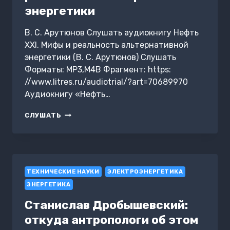
энергетики
В. С. Арутюнов Слушать аудиокнигу Нефть
XXI. Мифы и реальность альтернативной
энергетики (В. С. Арутюнов) Слушать
Форматы: MP3,M4B Фрагмент: https:
//www.litres.ru/audiotrial/?art=70689970
Аудиокнигу «Нефть…
НЕФТЬ
СЛУШАТЬ
XXI.
МИФЫ
И
РЕАЛЬНОСТЬ
АЛЬТЕРНАТИВНОЙ
ТЕХНИЧЕСКИЕ НАУКИ
ЭНЕРГЕТИКИ
ЭЛЕКТРОЭНЕРГЕТИКА
ЭНЕРГЕТИКА
Станислав Дробышевский:
откуда антропологи об этом