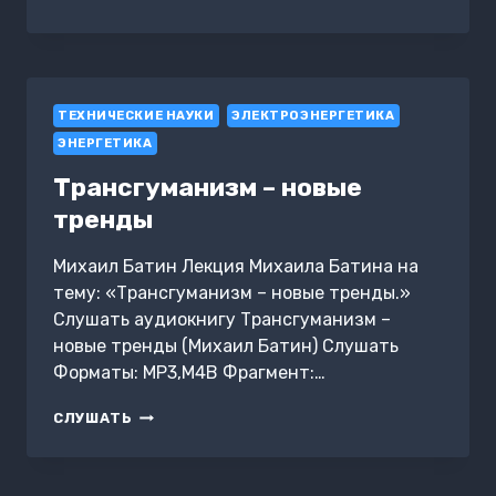
ИЛИ
НЕ
КОПИТЬ
—
ВОТ
ТЕХНИЧЕСКИЕ НАУКИ
В
ЭЛЕКТРОЭНЕРГЕТИКА
ЧЁМ
ЭНЕРГЕТИКА
ВОПРОС
Трансгуманизм – новые
тренды
Михаил Батин Лекция Михаила Батина на
тему: «Трансгуманизм – новые тренды.»
Слушать аудиокнигу Трансгуманизм –
новые тренды (Михаил Батин) Слушать
Форматы: MP3,M4B Фрагмент:…
ТРАНСГУМАНИЗМ
СЛУШАТЬ
–
НОВЫЕ
ТРЕНДЫ