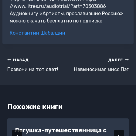
//www.litres.ru/audiotrial/?art=70503886
Аудиокнигу «Артисты, прославившие Россию»
можно скачать бесплатно по подписке
Метки
Константин Шабалдин
записи:
Навигация
НАЗАД
ДАЛЕЕ
по
Позвони на тот свет!
Невыносимая мисс Пэг
записям
Похожие книги
Лягушка-путешественница с