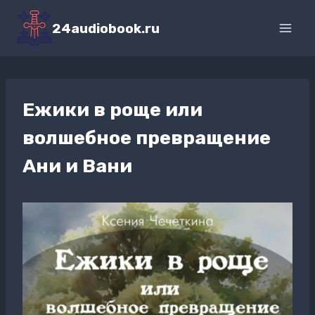
Перейти
к
24audiobook.ru
содержимому
Ежики в роще или
волшебное превращение
Ани и Вани