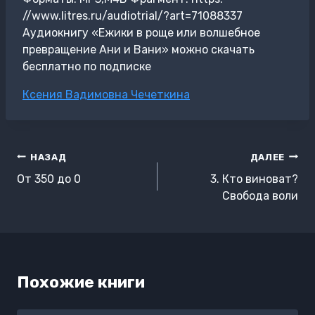
//www.litres.ru/audiotrial/?art=71088337
Аудиокнигу «Ежики в роще или волшебное
превращение Ани и Вани» можно скачать
бесплатно по подписке
Метки
Ксения Вадимовна Чечеткина
записи:
Навигация
НАЗАД
ДАЛЕЕ
по
От 350 до 0
3. Кто виноват?
записям
Свобода воли
Похожие книги