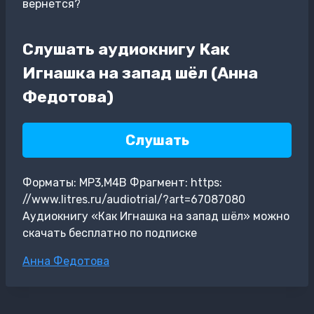
вернется?
Слушать аудиокнигу Как
Игнашка на запад шёл (Анна
Федотова)
Слушать
Форматы: MP3,M4B Фрагмент: https:
//www.litres.ru/audiotrial/?art=67087080
Аудиокнигу «Как Игнашка на запад шёл» можно
скачать бесплатно по подписке
Метки
Анна Федотова
записи: