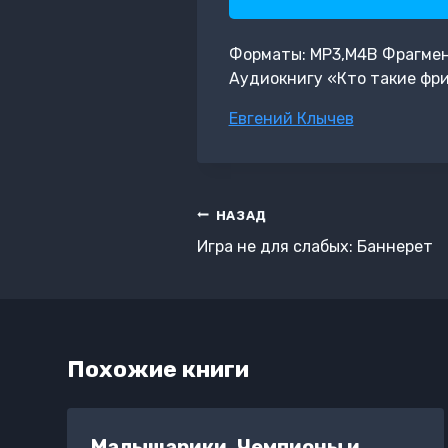
Форматы: MP3,M4B Фрагмент: 
Аудиокнигу «Кто такие фри
Метки
Евгений Клычев
записи:
Навигация
НАЗАД
по
Игра не для слабых: Баннерет
записям
Похожие книги
Малышарики. Чемпионы и