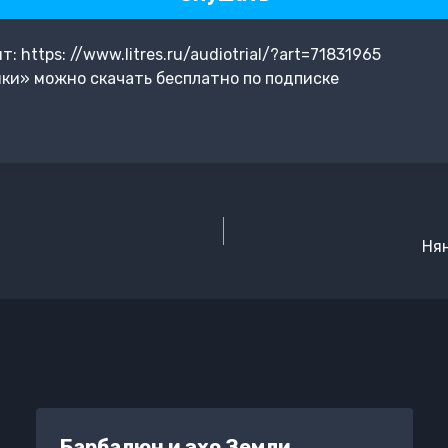
https: //www.litres.ru/audiotrial/?art=71831965
ки» можно скачать бесплатно по подписке
Нян
Барбалюн и эхо Земли