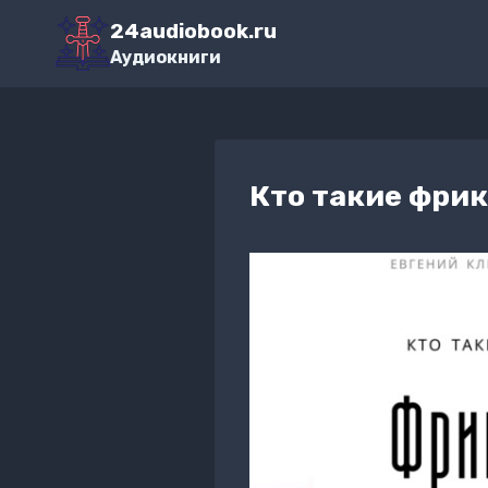
Перейти
24audiobook.ru
к
Аудиокниги
содержимому
Кто такие фри