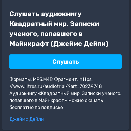
Слушать аудиокнигу
Квадратный мир. Записки
ученого, попавшего в
Майнкрафт (Джеймс Дейли)
Слушать
Форматы: MP3,M4B Фрагмент: https:
//www.litres.ru/audiotrial/?art=70239748
Аудиокнигу «Квадратный мир. Записки ученого,
попавшего в Майнкрафт» можно скачать
бесплатно по подписке
Метки
Джеймс Дейли
записи: