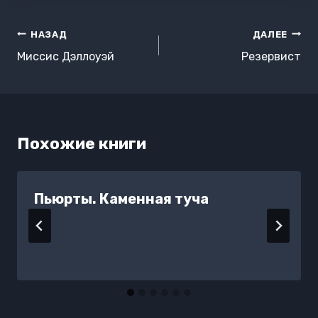
Навигация
НАЗАД
ДАЛЕЕ
по
Миссис Дэллоуэй
Резервист
записям
Похожие книги
Пьюрты. Каменная туча