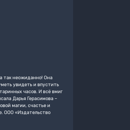
да так неожиданно! Она
уметь увидеть и впустить
таринных часов. И всё вмиг
исала Дарья Герасимова –
овой магии, счастье и
е. ООО «Издательство