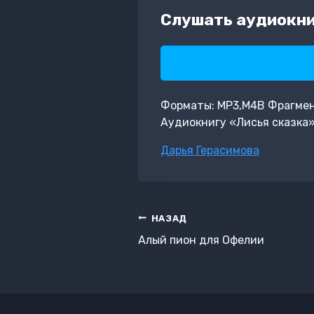
Слушать аудиокни
Форматы: MP3,M4B Фрагмент:
Аудиокнигу «Лисья сказка»
Метки
Дарья Герасимова
записи:
Навигация
НАЗАД
по
Алый пион для Офелии
записям