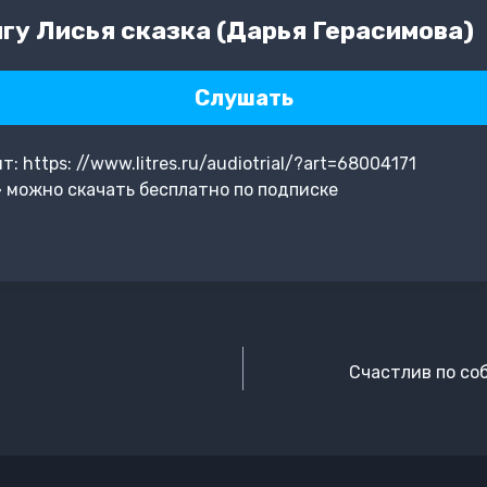
гу Лисья сказка (Дарья Герасимова)
Слушать
 https: //www.litres.ru/audiotrial/?art=68004171
 можно скачать бесплатно по подписке
Счастлив по со