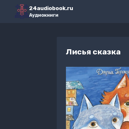
Перейти
24audiobook.ru
к
Аудиокниги
содержимому
Лисья сказка