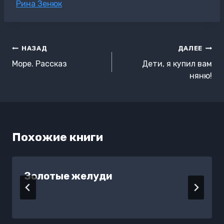
Метки
Рина Зенюк
записи:
Навигация
НАЗАД
ДАЛЕЕ
по
Море. Рассказ
Дети, я купил вам
записям
няню!
Похожие книги
Золотые желуди