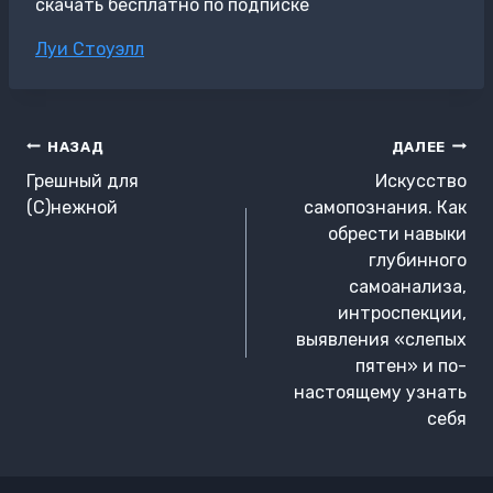
скачать бесплатно по подписке
Метки
Луи Стоуэлл
записи:
Навигация
НАЗАД
ДАЛЕЕ
по
Грешный для
Искусство
записям
(С)нежной
самопознания. Как
обрести навыки
глубинного
самоанализа,
интроспекции,
выявления «слепых
пятен» и по-
настоящему узнать
себя