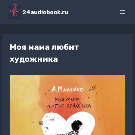
Перейти
к
24audiobook.ru
содержимому
Моя мама любит
художника