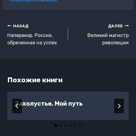
записи:
Навигация
НАЗАД
ДАЛЕЕ
по
Наперекор. Россия,
Великий магистр
записям
обреченная на успех
революции
Похожие книги
Захолустье. Мой путь