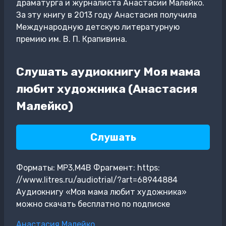
драматурга и журналиста Анастасии Малейко.
За эту книгу в 2013 году Анастасия получила
Международную детскую литературную
премию им. В. П. Крапивина.
Слушать аудиокнигу Моя мама
любит художника (Анастасия
Малейко)
Слушать
Форматы: MP3,M4B Фрагмент: https:
//www.litres.ru/audiotrial/?art=68944884
Аудиокнигу «Моя мама любит художника»
можно скачать бесплатно по подписке
Метки
Анастасия Малейко