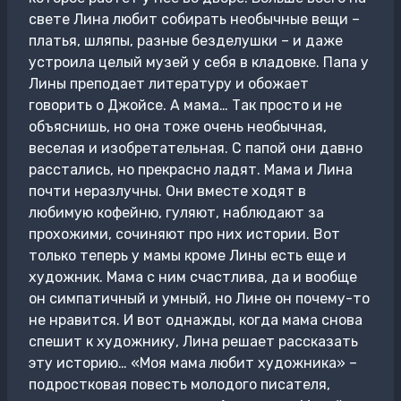
свете Лина любит собирать необычные вещи –
платья, шляпы, разные безделушки – и даже
устроила целый музей у себя в кладовке. Папа у
Лины преподает литературу и обожает
говорить о Джойсе. А мама… Так просто и не
объяснишь, но она тоже очень необычная,
веселая и изобретательная. С папой они давно
расстались, но прекрасно ладят. Мама и Лина
почти неразлучны. Они вместе ходят в
любимую кофейню, гуляют, наблюдают за
прохожими, сочиняют про них истории. Вот
только теперь у мамы кроме Лины есть еще и
художник. Мама с ним счастлива, да и вообще
он симпатичный и умный, но Лине он почему-то
не нравится. И вот однажды, когда мама снова
спешит к художнику, Лина решает рассказать
эту историю… «Моя мама любит художника» –
подростковая повесть молодого писателя,