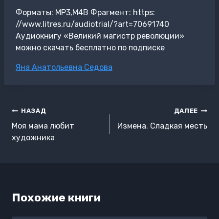
Форматы: MP3,M4B Фрагмент: https:
//www.litres.ru/audiotrial/?art=70691740
Аудиокнигу «Великий магистр революции»
можно скачать бесплатно по подписке
Метки
Яна Анатольевна Седова
записи:
Навигация
НАЗАД
ДАЛЕЕ
по
Моя мама любит
Измена. Сладкая месть
записям
художника
Похожие книги