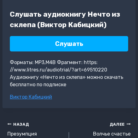
Слушать аудиокнигу Нечто из
склепа (Виктор Кабицкий)
Слушать
Форматы: MP3,M4B Фрагмент: https:
//www.litres.ru/audiotrial/?art=69510220
Аудиокнигу «Нечто из склепа» можно скачать
бесплатно по подписке
Метки
Виктор Кабицкий
записи:
Навигация
НАЗАД
ДАЛЕЕ
по
Презумпция
Волчье счастье