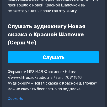
произошло с новой Красной Шапочкой вы
сможете узнать, прочитав эту книгу.
Слушать аудиокнигу Новая
сказка о Красной Шапочке
(Серж Че)
Слушать
Форматы: MP3,M4B Фрагмент: https:
//www.litres.ru/audiotrial/?art=70911910
Аудиокнигу «Новая сказка о Красной Шапочке»
можно скачать бесплатно по подписке
Метки
Серж Че
записи: