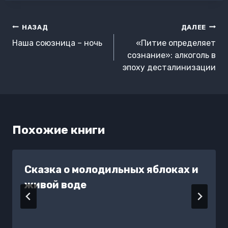
Навигация
НАЗАД
ДАЛЕЕ
по
Наша союзница – ночь
«Питие определяет
записям
сознание»: алкоголь в
эпоху десталинизации
Похожие книги
Сказка о молодильных яблоках и
живой воде